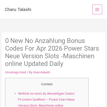
Skip
to
Charu Talashi
content
0 New No Anzahlung Bonus
Codes For Apr 2026 Power Stars
Neue Version Slots -Maschinen
online Updated Daily
Uncategorized
/ By
charutalashi
Content
Wirklich so nutzt du diesseitigen Casino
Provision Quelltext – Power Stars Neue
Version Slots -Maschinen online