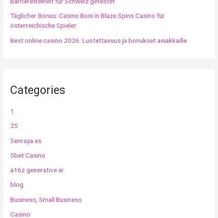
Barrierefreiheit für Schweiz getestet
Täglicher Bonus: Casino Boni in Blaze Spins Casino für
österreichische Spieler
Best online casino 2026: Luotettavuus ja bonukset asiakkaille
Categories
1
25
3enraya.es
5bet Casino
a16z generative ai
blog
Business, Small Business
Casino