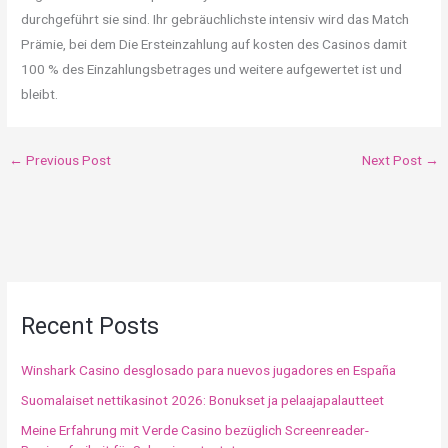
durchgeführt sie sind. Ihr gebräuchlichste intensiv wird das Match
Prämie, bei dem Die Ersteinzahlung auf kosten des Casinos damit
100 % des Einzahlungsbetrages und weitere aufgewertet ist und
bleibt.
←
Previous Post
Next Post
→
Recent Posts
Winshark Casino desglosado para nuevos jugadores en España
Suomalaiset nettikasinot 2026: Bonukset ja pelaajapalautteet
Meine Erfahrung mit Verde Casino bezüglich Screenreader-