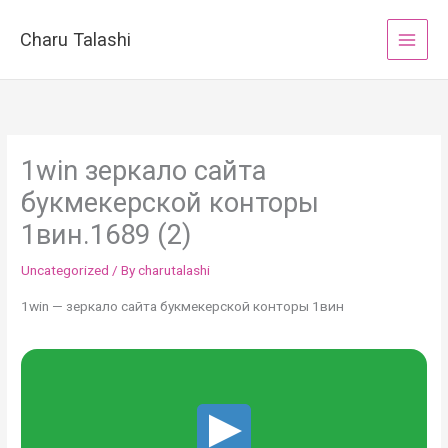
Skip
to
Charu Talashi
content
1win зеркало сайта
букмекерской конторы
1вин.1689 (2)
Uncategorized
/ By
charutalashi
1win — зеркало сайта букмекерской конторы 1вин