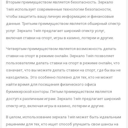
Вторым преимуществом является безопасность. Зеркало
1win использует современные технологии безопасности,
чтобы защитить вашу личную информацию и финансовые
данные. Третьим преимуществом является обширный спектр
услуг. Зеркало 1win предлагает широкий спектр услуг,
включая ставки на спорт, игры в казино, лотереи и другие.
Четвертым преимуществом является возможность делать
ставки на спорт в режиме онлайн. Зеркало 1win позволяет
пользователям делать ставки на спорт в режиме онлайн, что
означает, что вы можете делать ставки на спорт, где бы вы не
находились. Это особенно полезно для тех, кто не может
найти время для посещения физического офиса
букмекерской конторы. Пятым преимуществом является
доступ к различным играм. Зеркало 1win предлагает широкий
спектр игр, включая игры в казино, лотереи и другие.
В целом, использование зеркала 1win может быть идеальным
решением для тех, кто ищет способ улучшить свои шансы на