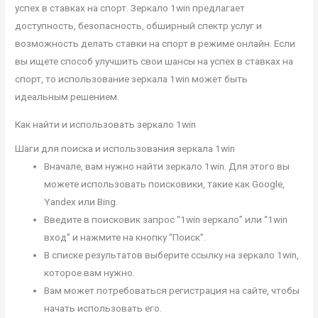
успех в ставках на спорт. Зеркало 1win предлагает
доступность, безопасность, обширный спектр услуг и
возможность делать ставки на спорт в режиме онлайн. Если
вы ищете способ улучшить свои шансы на успех в ставках на
спорт, то использование зеркала 1win может быть
идеальным решением.
Как найти и использовать зеркало 1win
Шаги для поиска и использования зеркала 1win
Вначале, вам нужно найти зеркало 1win. Для этого вы
можете использовать поисковики, такие как Google,
Yandex или Bing.
Введите в поисковик запрос “1win зеркало” или “1win
вход” и нажмите на кнопку “Поиск”.
В списке результатов выберите ссылку на зеркало 1win,
которое вам нужно.
Вам может потребоваться регистрация на сайте, чтобы
начать использовать его.