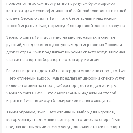
позволяет игрокам доступаться к услугам букмекерской
конторы, даже если официальный сайт заблокирован в вашей
стране. Зеркало сайта 1win – это безопасный и надежный
способ играть в 1win, не рискуя блокировкой вашего аккаунта.
Зеркало сайта 1win доступно на многих языках, включая
русский, что делает его доступным для игроков из России и
других стран. 1win предлагает широкий спектр услуг, включая
ставки на спорт, киберспорт, лото и другие игры.
Если вы ищете надежный партнер для ставок на спорт, то 1win
– это отличный выбор. 1win предлагает широкий спектр услуг,
включая ставки на спорт, киберспорт, лото и другие игры.
Зеркало сайта 1win – это безопасный и надежный способ
играть в 1win, не рискуя блокировкой вашего аккаунта.
Таким образом, 1win – это отличный выбор для игроков,
которые ищут надежный партнер для ставок на спорт. 1win
предлагает широкий спектр услуг, включая ставки на спорт,