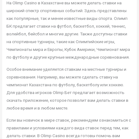
На Olimp Casino в Казахстане вы можете делать ставки на
широкий спектр спортивных событий. Здесь представлены
как популярные, так и менее известные виды спорта. Олимп
БК предлагает ставки на футбол, баскетбол, хоккей, теннис,
волейбол, бейсбол и многие другие. Также доступны ставки
на спортивные турниры, такие как Олимпийские игры,
Чемпионаты мира и Европы, Кубок Америки, Чемпионат мира
по футболу и другие крупные международные соревнования.
Особое внимание уделяется ставкам на местные турниры и
соревнования. Например, вы можете сделать ставку на
чемпионат Казахстана по футболу, баскетболу или хоккею.
Для удобства игроков Olimp Бет предлагает возможность
скачать приложение, которое позволит вам делать ставки в
любое время и в любом месте.
Если вы новичок в мире ставок, рекомендуем ознакомиться с
правилами и условиями каждого вида ставок перед тем, как
делать ставки. В Olimp Casino всегда готовы помочь вам