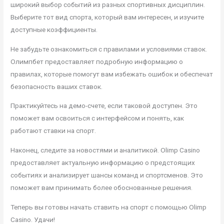
широкий выбор событий из разных спортивных дисциплин.
Выберите тот вид спорта, который вам интересен, и изучите
доступные коэффициенты.
Не забудьте ознакомиться с правилами и условиями ставок.
Олимпбет предоставляет подробную информацию о
правилах, которые помогут вам избежать ошибок и обеспечат
безопасность ваших ставок.
Практикуйтесь на демо-счете, если таковой доступен. Это
поможет вам освоиться с интерфейсом и понять, как
работают ставки на спорт.
Наконец, следите за новостями и аналитикой. Olimp Casino
предоставляет актуальную информацию о предстоящих
событиях и анализирует шансы команд и спортсменов. Это
поможет вам принимать более обоснованные решения.
Теперь вы готовы начать ставить на спорт с помощью Olimp
Casino. Удачи!