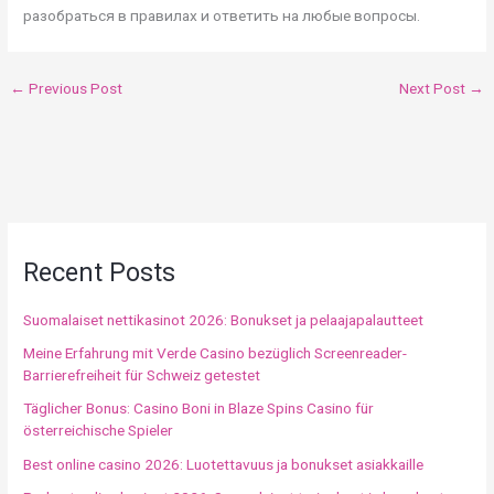
разобраться в правилах и ответить на любые вопросы.
←
Previous Post
Next Post
→
Recent Posts
Suomalaiset nettikasinot 2026: Bonukset ja pelaajapalautteet
Meine Erfahrung mit Verde Casino bezüglich Screenreader-
Barrierefreiheit für Schweiz getestet
Täglicher Bonus: Casino Boni in Blaze Spins Casino für
österreichische Spieler
Best online casino 2026: Luotettavuus ja bonukset asiakkaille