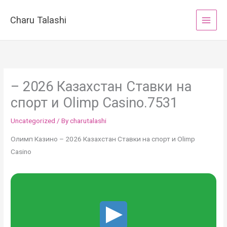
Skip
to
Charu Talashi
content
– 2026 Казахстан Ставки на
спорт и Olimp Casino.7531
Uncategorized
/ By
charutalashi
Олимп Казино – 2026 Казахстан Ставки на спорт и Olimp
Casino