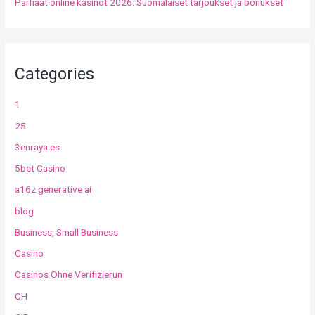
Parhaat online kasinot 2026: Suomalaiset tarjoukset ja bonukset
Categories
1
25
3enraya.es
5bet Casino
a16z generative ai
blog
Business, Small Business
Casino
Casinos Ohne Verifizierun
CH