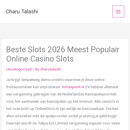
Skip
to
Charu Talashi
content
Beste Slots 2026 Meest Populair
Online Casino Slots
Uncategorized
/ By
charutalashi
Je krijgt simpelweg demo-credits waarmee je deze online
fruitautomaten kan uitproberen.
instaspinnl.nl
Ze hebben allemaal
een vergunning gekregen van de Nederlandse Kansspelautoriteit
voor het aanbieden van kansspelen op het internet. Alle casino’s in
het overzicht op OnlineSlots.nl zijn eerlijk en betrouwbaar. Die kan
alles uitzoeken met de spelprovider zodat je alsnog je geld krijgt.
Daarvan wordt de Tulipa Ent Limited vergunning ingezet voor twee