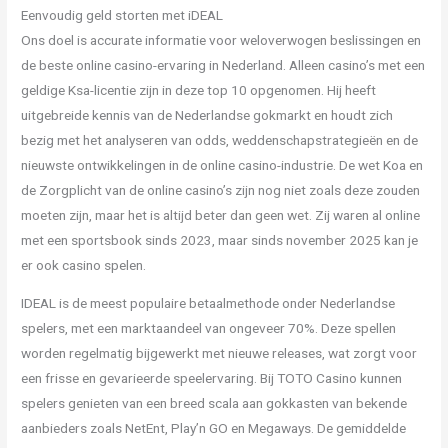
Eenvoudig geld storten met iDEAL
Ons doel is accurate informatie voor weloverwogen beslissingen en
de beste online casino-ervaring in Nederland. Alleen casino’s met een
geldige Ksa-licentie zijn in deze top 10 opgenomen. Hij heeft
uitgebreide kennis van de Nederlandse gokmarkt en houdt zich
bezig met het analyseren van odds, weddenschapstrategieën en de
nieuwste ontwikkelingen in de online casino-industrie. De wet Koa en
de Zorgplicht van de online casino’s zijn nog niet zoals deze zouden
moeten zijn, maar het is altijd beter dan geen wet. Zij waren al online
met een sportsbook sinds 2023, maar sinds november 2025 kan je
er ook casino spelen.
IDEAL is de meest populaire betaalmethode onder Nederlandse
spelers, met een marktaandeel van ongeveer 70%. Deze spellen
worden regelmatig bijgewerkt met nieuwe releases, wat zorgt voor
een frisse en gevarieerde speelervaring. Bij TOTO Casino kunnen
spelers genieten van een breed scala aan gokkasten van bekende
aanbieders zoals NetEnt, Play’n GO en Megaways. De gemiddelde