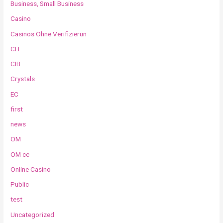
Business, Small Business
Casino
Casinos Ohne Verifizierun
CH
CIB
Crystals
EC
first
news
OM
OM cc
Online Casino
Public
test
Uncategorized