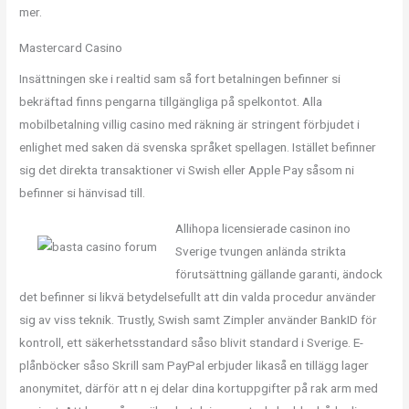
mer.
Mastercard Casino
Insättningen ske i realtid sam så fort betalningen befinner si
bekräftad finns pengarna tillgängliga på spelkontot. Alla
mobilbetalning villig casino med räkning är stringent förbjudet i
enlighet med saken dä svenska språket spellagen. Istället befinner
sig det direkta transaktioner vi Swish eller Apple Pay såsom ni
befinner si hänvisad till.
Allihopa licensierade casinon ino
Sverige tvungen anlända strikta
förutsättning gällande garanti, ändock
det befinner si likvä betydelsefullt att din valda procedur använder
sig av viss teknik. Trustly, Swish samt Zimpler använder BankID för
kontroll, ett säkerhetsstandard såso blivit standard i Sverige. E-
plånböcker såso Skrill sam PayPal erbjuder likaså en tillägg lager
anonymitet, därför att n ej delar dina kortuppgifter på rak arm med