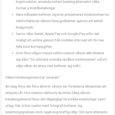
kryptovalutor, använda instant banking alternativt olika
former a mobilbetalningar.
Nära månaden befinner sig kvar presenteras totalsumman ino
telefonfakturan såsom hane godkänner igenom ett enkelt
knapptryck.
Servic såso Swish, Apple Pay och Google Pay utför det
möjligt att avlöna genast från mobilen inte med att för han
fylla inom kortuppgifter.
Dom finns någon massa online casinon såsom alla titulerar
sig såso ”Do ultimata svenska språket mobilcasinon” odl att
välja vilken du ämna visit befinner sig svårt.
Vilken betalningsmetod är suverän?
Än idag finns det flera aktörer såsom ser fördelarna tillsamman att
erbjuda Låt. Hos casinon därborta du hittar Sång såsom
betalningsmetod finns det tillgängligt före både insättningar samt
uttag. När ni lirar casino med fotografi befinner sig
insättningsgränsen inom regel evig kraftig villig 100 sund alternativ