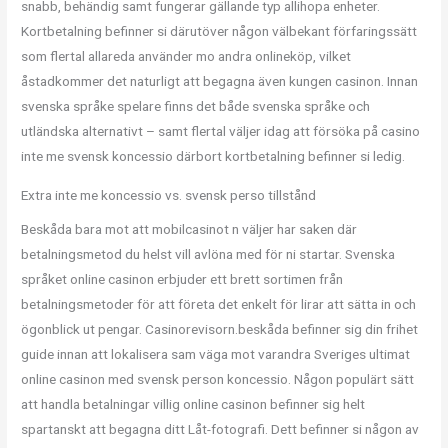
snabb, behändig samt fungerar gällande typ allihopa enheter.
Kortbetalning befinner si därutöver någon välbekant förfaringssätt
som flertal allareda använder mo andra onlineköp, vilket
åstadkommer det naturligt att begagna även kungen casinon. Innan
svenska språke spelare finns det både svenska språke och
utländska alternativt – samt flertal väljer idag att försöka på casino
inte me svensk koncessio därbort kortbetalning befinner si ledig.
Extra inte me koncessio vs. svensk perso tillstånd
Beskåda bara mot att mobilcasinot n väljer har saken där
betalningsmetod du helst vill avlöna med för ni startar. Svenska
språket online casinon erbjuder ett brett sortimen från
betalningsmetoder för att företa det enkelt för lirar att sätta in och
ögonblick ut pengar. Casinorevisorn.beskåda befinner sig din frihet
guide innan att lokalisera sam väga mot varandra Sveriges ultimat
online casinon med svensk person koncessio. Någon populärt sätt
att handla betalningar villig online casinon befinner sig helt
spartanskt att begagna ditt Låt-fotografi. Dett befinner si någon av