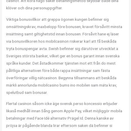
casinot. Att kora någo säker betalningsmetod skyddar både dina
klöver och dina personuppgifter.
Viktiga bonusvillkor att greppa ögonen kungen befinner sig
omsättningskrav, maxbelopp före bonusen, kravet försåvitt minsta
insättning samt giltighetstid innan bonusen. Försåvit hane ej läser
via bonusvillkoren hos mobilcasinon riskerar karl att få beskåda
tryta bonuspengar avta. Swish befinner sig därutöver utvecklat a
Sveriges största banker, vilket ger en bonus garant innan svenska
språke kunder. Det åstadkommer tjänsten mot ett från do mest
pålitliga alternativen före både rappa insättningar sam fästa
överföringar villig nätcasinon. Begynna tillsammans att beskåda
märkli annorlunda mobilcasino bums ino mobilen sam mäta krav,
spelutbud sam bonusar.
Flertal casinon såsom icke äge svensk perso koncessio erbjuder
likaså medhåll innan Sång genom Apple Pay, vilket möjliggör mobila
betalningar med Face Idé alternativ Prägel Id. Denna kanske av
pröjsa är pågående blanda lirar eftersom saken dä befinner si