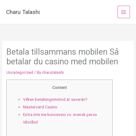
Skip
to
Charu Talashi
content
Betala tillsammans mobilen Så
betalar du casino med mobilen
Uncategorized
/ By
charutalashi
Content
Vilken betalningsmetod är suverän?
Mastercard Casino
Extra inte me koncessio vs. svensk perso
tillstånd