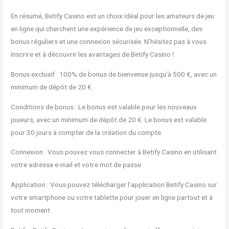
En résumé, Betify Casino est un choix idéal pour les amateurs de jeu
en ligne qui cherchent une expérience de jeu exceptionnelle, des
bonus réguliers et une connexion sécurisée. N’hésitez pas à vous
inscrire et à découvrir les avantages de Betify Casino !
Bonus exclusif : 100% de bonus de bienvenue jusqu’à 500 €, avec un
minimum de dépôt de 20 €.
Conditions de bonus : Le bonus est valable pour les nouveaux
joueurs, avec un minimum de dépôt de 20 €. Le bonus est valable
pour 30 jours à compter de la création du compte.
Connexion : Vous pouvez vous connecter à Betify Casino en utilisant
votre adresse e-mail et votre mot de passe.
Application : Vous pouvez télécharger l’application Betify Casino sur
votre smartphone ou votre tablette pour jouer en ligne partout et à
tout moment.