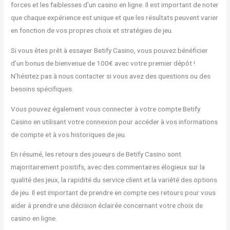
forces et les faiblesses d’un casino en ligne. Il est important de noter
que chaque expérience est unique et que les résultats peuvent varier
en fonction de vos propres choix et stratégies de jeu.
Si vous êtes prêt à essayer Betify Casino, vous pouvez bénéficier
d’un bonus de bienvenue de 100€ avec votre premier dépôt !
N’hésitez pas à nous contacter si vous avez des questions ou des
besoins spécifiques.
Vous pouvez également vous connecter à votre compte Betify
Casino en utilisant votre connexion pour accéder à vos informations
de compte et à vos historiques de jeu.
En résumé, les retours des joueurs de Betify Casino sont
majoritairement positifs, avec des commentaires élogieux sur la
qualité des jeux, la rapidité du service client et la variété des options
de jeu. Il est important de prendre en compte ces retours pour vous
aider à prendre une décision éclairée concernant votre choix de
casino en ligne.