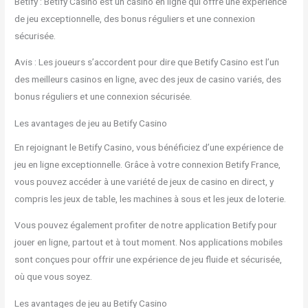
Betify : Betify Casino est un casino en ligne qui offre une expérience
de jeu exceptionnelle, des bonus réguliers et une connexion
sécurisée.
Avis : Les joueurs s’accordent pour dire que Betify Casino est l’un
des meilleurs casinos en ligne, avec des jeux de casino variés, des
bonus réguliers et une connexion sécurisée.
Les avantages de jeu au Betify Casino
En rejoignant le Betify Casino, vous bénéficiez d’une expérience de
jeu en ligne exceptionnelle. Grâce à votre connexion Betify France,
vous pouvez accéder à une variété de jeux de casino en direct, y
compris les jeux de table, les machines à sous et les jeux de loterie.
Vous pouvez également profiter de notre application Betify pour
jouer en ligne, partout et à tout moment. Nos applications mobiles
sont conçues pour offrir une expérience de jeu fluide et sécurisée,
où que vous soyez.
Les avantages de jeu au Betify Casino