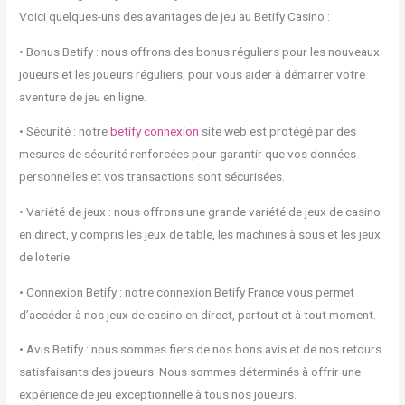
Voici quelques-uns des avantages de jeu au Betify Casino :
• Bonus Betify : nous offrons des bonus réguliers pour les nouveaux
joueurs et les joueurs réguliers, pour vous aider à démarrer votre
aventure de jeu en ligne.
• Sécurité : notre
betify connexion
site web est protégé par des
mesures de sécurité renforcées pour garantir que vos données
personnelles et vos transactions sont sécurisées.
• Variété de jeux : nous offrons une grande variété de jeux de casino
en direct, y compris les jeux de table, les machines à sous et les jeux
de loterie.
• Connexion Betify : notre connexion Betify France vous permet
d’accéder à nos jeux de casino en direct, partout et à tout moment.
• Avis Betify : nous sommes fiers de nos bons avis et de nos retours
satisfaisants des joueurs. Nous sommes déterminés à offrir une
expérience de jeu exceptionnelle à tous nos joueurs.