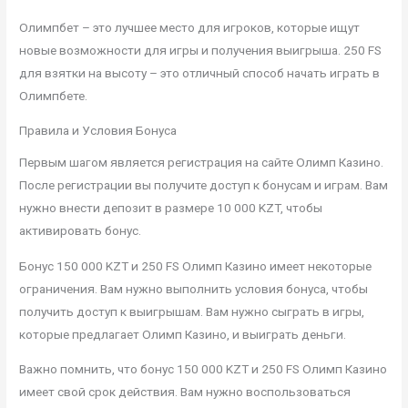
Олимпбет – это лучшее место для игроков, которые ищут
новые возможности для игры и получения выигрыша. 250 FS
для взятки на высоту – это отличный способ начать играть в
Олимпбете.
Правила и Условия Бонуса
Первым шагом является регистрация на сайте Олимп Казино.
После регистрации вы получите доступ к бонусам и играм. Вам
нужно внести депозит в размере 10 000 KZT, чтобы
активировать бонус.
Бонус 150 000 KZT и 250 FS Олимп Казино имеет некоторые
ограничения. Вам нужно выполнить условия бонуса, чтобы
получить доступ к выигрышам. Вам нужно сыграть в игры,
которые предлагает Олимп Казино, и выиграть деньги.
Важно помнить, что бонус 150 000 KZT и 250 FS Олимп Казино
имеет свой срок действия. Вам нужно воспользоваться