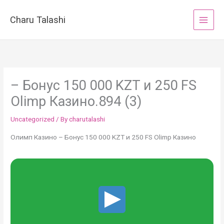
Skip
to
Charu Talashi
content
– Бонус 150 000 KZT и 250 FS
Olimp Казино.894 (3)
Uncategorized
/ By
charutalashi
Олимп Казино – Бонус 150 000 KZT и 250 FS Olimp Казино