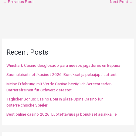
←
Previous Post
Next Post
→
Recent Posts
Winshark Casino desglosado para nuevos jugadores en España
Suomalaiset nettikasinot 2026: Bonukset ja pelaajapalautteet
Meine Erfahrung mit Verde Casino bezüglich Screenreader-
Barrierefreiheit für Schweiz getestet
Täglicher Bonus: Casino Boni in Blaze Spins Casino für
österreichische Spieler
Best online casino 2026: Luotettavuus ja bonukset asiakkaille