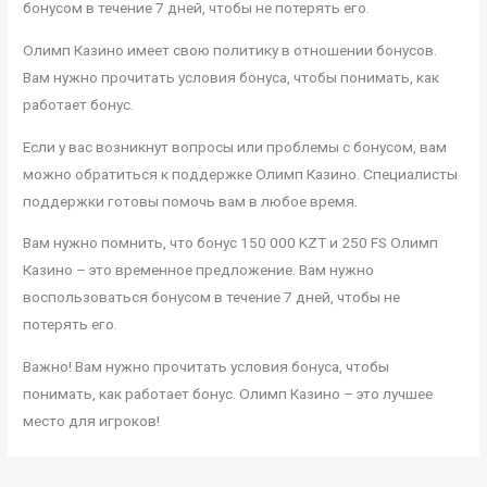
бонусом в течение 7 дней, чтобы не потерять его.
Олимп Казино имеет свою политику в отношении бонусов.
Вам нужно прочитать условия бонуса, чтобы понимать, как
работает бонус.
Если у вас возникнут вопросы или проблемы с бонусом, вам
можно обратиться к поддержке Олимп Казино. Специалисты
поддержки готовы помочь вам в любое время.
Вам нужно помнить, что бонус 150 000 KZT и 250 FS Олимп
Казино – это временное предложение. Вам нужно
воспользоваться бонусом в течение 7 дней, чтобы не
потерять его.
Важно! Вам нужно прочитать условия бонуса, чтобы
понимать, как работает бонус. Олимп Казино – это лучшее
место для игроков!