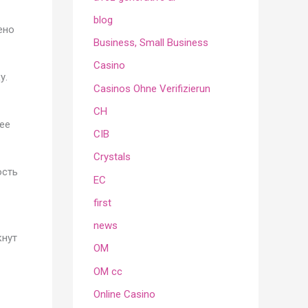
blog
ено
Business, Small Business
Casino
у.
Casinos Ohne Verifizierun
CH
лее
CIB
Crystals
ость
EC
first
news
кнут
OM
OM cc
Online Casino