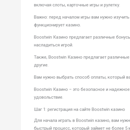
включая слоты, карточные игры и рулетку.
Важно: перед началом игры вам нужно изучить
функционирует казино.
Boostwin Казино предлагает различные бонусы
насладиться игрой.
Также, Boostwin Казино предлагает различные
другие.
Вам нужно выбрать способ оплаты, который вам
Boostwin Казино – это безопасное и надежное
удовольствие.
Шаг 1: регистрация на сайте Boostwin казино
Для начала играть в Boostwin казино, вам нуж
быстрый процесс, который займет не более 5 