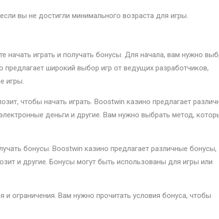
 если вы не достигли минимального возраста для игры.
е начать играть и получать бонусы. Для начала, вам нужно вы
но предлагает широкий выбор игр от ведущих разработчиков,
е игры.
озит, чтобы начать играть. Boostwin казино предлагает различ
электронные деньги и другие. Вам нужно выбрать метод, котор
лучать бонусы. Boostwin казино предлагает различные бонусы,
озит и другие. Бонусы могут быть использованы для игры или
я и ограничения. Вам нужно прочитать условия бонуса, чтобы