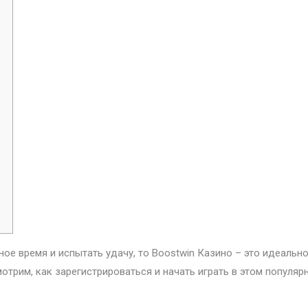
ое время и испытать удачу, то Boostwin Казино – это идеальн
отрим, как зарегистрироваться и начать играть в этом популяр