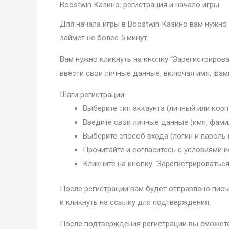
Boostwin Казино: регистрация и начало игры
Для начала игры в Boostwin Казино вам нужно
займет не более 5 минут.
Вам нужно кликнуть на кнопку “Зарегистриров
ввести свои личные данные, включая имя, фам
Шаги регистрации:
Выберите тип аккаунта (личный или кор
Введите свои личные данные (имя, фами
Выберите способ входа (логин и пароль
Прочитайте и согласитесь с условиями 
Кликните на кнопку “Зарегистрироваться
После регистрации вам будет отправлено пись
и кликнуть на ссылку для подтверждения.
После подтверждения регистрации вы сможете 