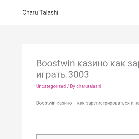
Skip
Charu Talashi
to
content
Boostwin казино как з
играть.3003
Uncategorized
/ By
charutalashi
Boostwin казино – как зарегистрироваться и н