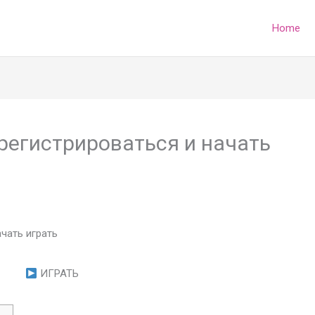
Home
арегистрироваться и начать
ачать играть
ИГРАТЬ