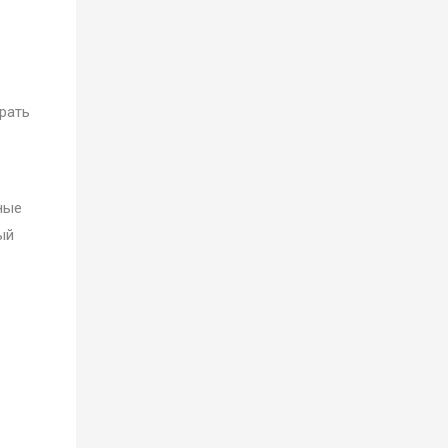
брать
ные
ый