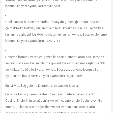
bonusu ile yeni oyuncuları teşvik eder.
Canlı casino siteleri arasında Betway da güvenliği konusunda öne
çıkmaktadır. Betway, kullanıcı bilgilerini korumak için SSL sertifikası
kullanır ve güvenli bir ödeme sistemini sunar. Ayrıca, Betway, deneme
bonusu ile yeni oyunculara huzur verir.
Deneme bonusu veren en güvenilir casino siteleri arasında Betsson
yer alır. Betsson, kullanıcılarına güvenli bir oyun ortamı sağlar ve SSL
sertifikası ile bilgileri korur. Ayrıca, Betsson, deneme bonusu ile
oyunculara huzur verir ve yeni oyuncuları teşvik eder.
En İyi Mobil Uygulama Destekli Live Casino Siteleri
En iyi mobil uygulama destekli live casino siteleri arasında Slot
Casino Siteleri’nin en güvenilir ve yeni casino siteleri bulunuyor. Bu
siteler, kullanıcıların her yerden ve her zaman canlı dealerlarla