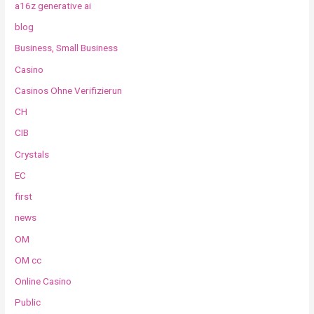
a16z generative ai
blog
Business, Small Business
Casino
Casinos Ohne Verifizierun
CH
CIB
Crystals
EC
first
news
OM
OM cc
Online Casino
Public