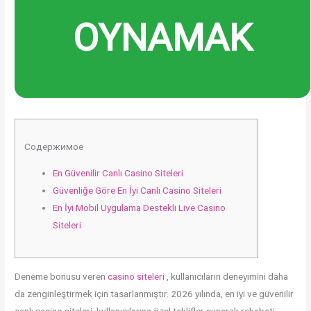
OYNAMAK
Содержимое
En Güvenilir Canlı Casino Siteleri
Güvenliğe Göre En İyi Canlı Casino Siteleri
En İyi Mobil Uygulama Destekli Live Casino
Siteleri
Deneme bonusu veren
casino siteleri
, kullanıcıların deneyimini daha
da zenginleştirmek için tasarlanmıştır. 2026 yılında, en iyi ve güvenilir
canlı casino siteleri, kullanıcılarına özel teklifler sunarak rekabeti