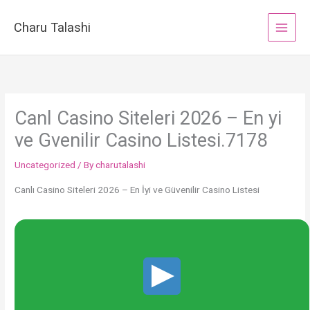
Skip
to
Charu Talashi
content
Canl Casino Siteleri 2026 – En yi
ve Gvenilir Casino Listesi.7178
Uncategorized
/ By
charutalashi
Canlı Casino Siteleri 2026 – En İyi ve Güvenilir Casino Listesi