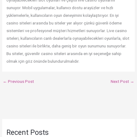
oynayabilecekleri slot oyunları ve çeşitli live casino oyunlarını
sunuyor. Mobil uygulamalar, kullanıcı dostu arayüzler ve hızlı
yüklemelerle, kullanıcıların oyun deneyimini kolaylaştırıyor. En iyi
casino siteleri arasında bu siteler yer alıyor çünkü güvenli ödeme
sistemleri ve profesyonel müşteri hizmetleri sunuyorlar. Live casino
siteleri, kullanıcıların canlı dealerlarla oynayabilecekleri oyunlarla, slot
casino siteleri ile birlikte, daha geniş bir oyun sunumunu sunuyorlar.
Bu siteler, güvenilir casino siteleri arasında en iyi seçeneğe sahip
olmak için göz önünde bulundurulmalıdır.
←
Previous Post
Next Post
→
Recent Posts