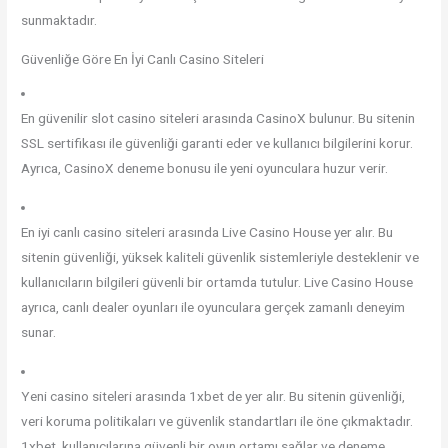
sunmaktadır.
Güvenliğe Göre En İyi Canlı Casino Siteleri
En güvenilir slot casino siteleri arasında CasinoX bulunur. Bu sitenin
SSL sertifikası ile güvenliği garanti eder ve kullanıcı bilgilerini korur.
Ayrıca, CasinoX deneme bonusu ile yeni oyunculara huzur verir.
En iyi canlı casino siteleri arasında Live Casino House yer alır. Bu
sitenin güvenliği, yüksek kaliteli güvenlik sistemleriyle desteklenir ve
kullanıcıların bilgileri güvenli bir ortamda tutulur. Live Casino House
ayrıca, canlı dealer oyunları ile oyunculara gerçek zamanlı deneyim
sunar.
Yeni casino siteleri arasında 1xbet de yer alır. Bu sitenin güvenliği,
veri koruma politikaları ve güvenlik standartları ile öne çıkmaktadır.
1xbet, kullanıcılarına güvenli bir oyun ortamı sağlar ve deneme