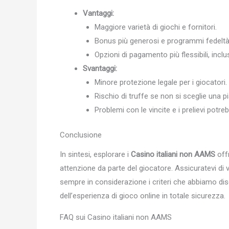
Vantaggi:
Maggiore varietà di giochi e fornitori.
Bonus più generosi e programmi fedeltà
Opzioni di pagamento più flessibili, inclu
Svantaggi:
Minore protezione legale per i giocatori.
Rischio di truffe se non si sceglie una pi
Problemi con le vincite e i prelievi potre
Conclusione
In sintesi, esplorare i
Casino italiani non AAMS
off
attenzione da parte del giocatore. Assicuratevi di 
sempre in considerazione i criteri che abbiamo d
dell’esperienza di gioco online in totale sicurezza.
FAQ sui Casino italiani non AAMS