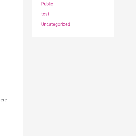
Public
test
Uncategorized
nere