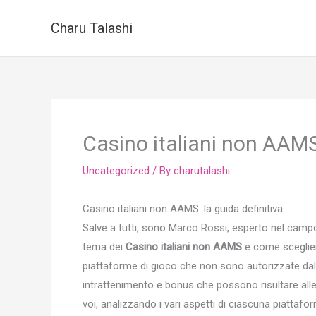
Skip
Charu Talashi
to
content
Casino italiani non AAMS:
Uncategorized
/ By
charutalashi
Casino italiani non AAMS: la guida definitiva
Salve a tutti, sono Marco Rossi, esperto nel campo
tema dei
Casino italiani non AAMS
e come sceglier
piattaforme di gioco che non sono autorizzate dal
intrattenimento e bonus che possono risultare alle
voi, analizzando i vari aspetti di ciascuna piattafo