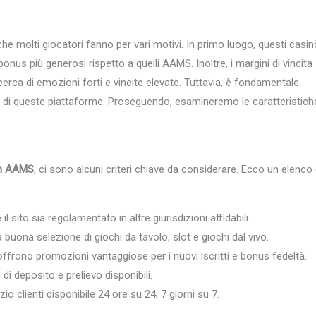
he molti giocatori fanno per vari motivi. In primo luogo, questi casin
us più generosi rispetto a quelli AAMS. Inoltre, i margini di vincita
cerca di emozioni forti e vincite elevate. Tuttavia, è fondamentale
tà di queste piattaforme. Proseguendo, esamineremo le caratteristich
on AAMS
, ci sono alcuni criteri chiave da considerare. Ecco un elenco 
il sito sia regolamentato in altre giurisdizioni affidabili.
 buona selezione di giochi da tavolo, slot e giochi dal vivo.
ffrono promozioni vantaggiose per i nuovi iscritti e bonus fedeltà.
di deposito e prelievo disponibili.
io clienti disponibile 24 ore su 24, 7 giorni su 7.