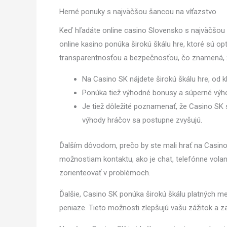
Herné ponuky s najväčšou šancou na víťazstvo
Keď hľadáte online casino Slovensko s najväčšou
online kasino ponúka širokú škálu hre, ktoré sú o
transparentnosťou a bezpečnosťou, čo znamená, ž
Na Casino SK nájdete širokú škálu hre, od kl
Ponúka tiež výhodné bonusy a súperné výho
Je tiež dôležité poznamenať, že Casino SK 
výhody hráčov sa postupne zvyšujú.
Ďalším dôvodom, prečo by ste mali hrať na Casino S
možnostiam kontaktu, ako je chat, telefónne volan
zorienteovať v problémoch.
Ďalšie, Casino SK ponúka širokú škálu platných me
peniaze. Tieto možnosti zlepšujú vašu zážitok a z