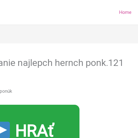
Home
anie najlepch hernch ponk.121
 ponúk
HRAť