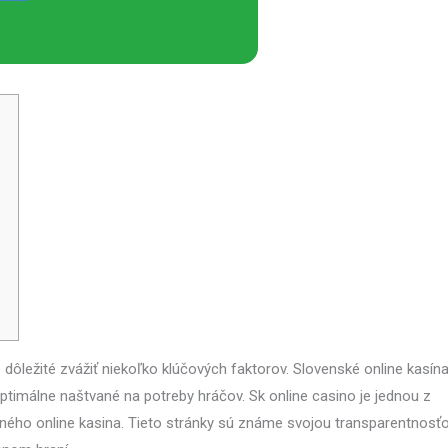
 dôležité zvážiť niekoľko klúčových faktorov. Slovenské online kasín
ptimálne naštvané na potreby hráčov. Sk online casino je jednou z
dného online kasina. Tieto stránky sú známe svojou transparentnosť