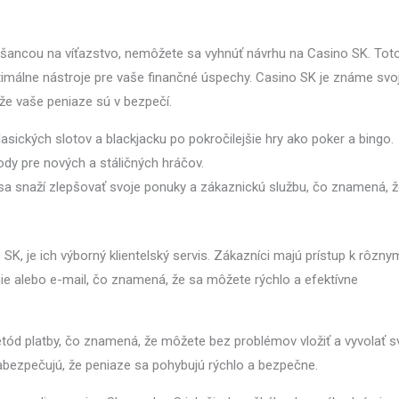
 šancou na víťazstvo, nemôžete sa vyhnúť návrhu na Casino SK. Tot
ptimálne nástroje pre vaše finančné úspechy. Casino SK je známe svo
e vaše peniaze sú v bezpečí.
asických slotov a blackjacku po pokročilejšie hry ako poker a bingo.
dy pre nových a stáličných hráčov.
sa snaží zlepšovať svoje ponuky a zákaznickú službu, čo znamená, 
K, je ich výborný klientelský servis. Zákazníci majú prístup k rôzny
ie alebo e-mail, čo znamená, že sa môžete rýchlo a efektívne
tód platby, čo znamená, že môžete bez problémov vložiť a vyvolať s
abezpečujú, že peniaze sa pohybujú rýchlo a bezpečne.