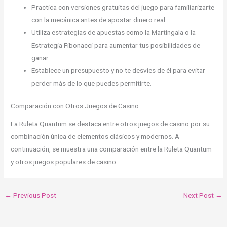
Practica con versiones gratuitas del juego para familiarizarte
con la mecánica antes de apostar dinero real.
Utiliza estrategias de apuestas como la Martingala o la
Estrategia Fibonacci para aumentar tus posibilidades de
ganar.
Establece un presupuesto y no te desvíes de él para evitar
perder más de lo que puedes permitirte.
Comparación con Otros Juegos de Casino
La Ruleta Quantum se destaca entre otros juegos de casino por su
combinación única de elementos clásicos y modernos. A
continuación, se muestra una comparación entre la Ruleta Quantum
y otros juegos populares de casino:
←
Previous Post
Next Post
→