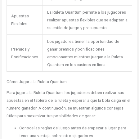
La Ruleta Quantum permite a los jugadores
Apuestas
realizar apuestas flexibles que se adaptan a
Flexibles
su estilo de juego y presupuesto.
Los jugadores tienen la oportunidad de
Premios y
ganar premios y bonificaciones
Bonificaciones
emocionantes mientras juegan a la Ruleta
Quantum en los casinos en línea.
Cómo Jugar a la Ruleta Quantum
Para jugar a la Ruleta Quantum, los jugadores deben realizar sus
apuestas en el tablero de la ruleta y esperar a que la bola caiga en el
número ganador. A continuación, se muestran algunos consejos
útiles para maximizar tus posibilidades de ganar:
Conoce las reglas del juego antes de empezar a jugar para
tener una ventaja sobre otros jugadores.