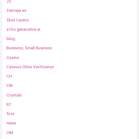
25
3enraya.es
5bet Casino
a16z generative ai
blog
Business, Small Business
Casino
Casinos Ohne Verifizierun
CH
CIB
Crystals
EC
first
news
OM