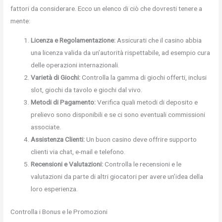
fattori da considerare. Ecco un elenco di ciò che dovresti tenere a
mente:
Licenza e Regolamentazione:
Assicurati che il casino abbia
una licenza valida da un’autorità rispettabile, ad esempio cura
delle operazioni internazionali.
Varietà di Giochi:
Controlla la gamma di giochi offerti, inclusi
slot, giochi da tavolo e giochi dal vivo.
Metodi di Pagamento:
Verifica quali metodi di deposito e
prelievo sono disponibili e se ci sono eventuali commissioni
associate.
Assistenza Clienti:
Un buon casino deve offrire supporto
clienti via chat, e-mail e telefono.
Recensioni e Valutazioni:
Controlla le recensioni e le
valutazioni da parte di altri giocatori per avere un’idea della
loro esperienza.
Controlla i Bonus e le Promozioni