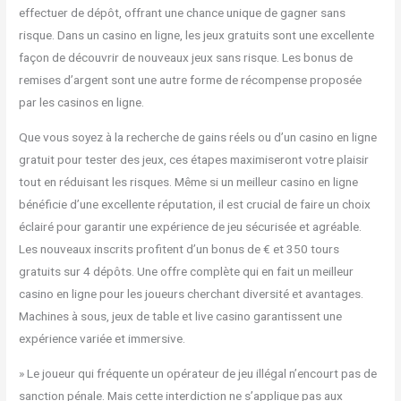
effectuer de dépôt, offrant une chance unique de gagner sans
risque. Dans un casino en ligne, les jeux gratuits sont une excellente
façon de découvrir de nouveaux jeux sans risque. Les bonus de
remises d’argent sont une autre forme de récompense proposée
par les casinos en ligne.
Que vous soyez à la recherche de gains réels ou d’un casino en ligne
gratuit pour tester des jeux, ces étapes maximiseront votre plaisir
tout en réduisant les risques. Même si un meilleur casino en ligne
bénéficie d’une excellente réputation, il est crucial de faire un choix
éclairé pour garantir une expérience de jeu sécurisée et agréable.
Les nouveaux inscrits profitent d’un bonus de € et 350 tours
gratuits sur 4 dépôts. Une offre complète qui en fait un meilleur
casino en ligne pour les joueurs cherchant diversité et avantages.
Machines à sous, jeux de table et live casino garantissent une
expérience variée et immersive.
» Le joueur qui fréquente un opérateur de jeu illégal n’encourt pas de
sanction pénale. Mais cette interdiction ne s’applique pas aux