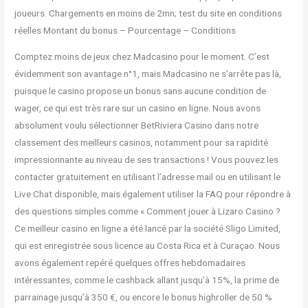
joueurs. Chargements en moins de 2mn; test du site en conditions
réelles Montant du bonus – Pourcentage – Conditions
Comptez moins de jeux chez Madcasino pour le moment. C’est
évidemment son avantage n°1, mais Madcasino ne s’arrête pas là,
puisque le casino propose un bonus sans aucune condition de
wager, ce qui est très rare sur un casino en ligne. Nous avons
absolument voulu sélectionner BetRiviera Casino dans notre
classement des meilleurs casinos, notamment pour sa rapidité
impressionnante au niveau de ses transactions ! Vous pouvez les
contacter gratuitement en utilisant l’adresse mail ou en utilisant le
Live Chat disponible, mais également utiliser la FAQ pour répondre à
des questions simples comme « Comment jouer à Lizaro Casino ?
Ce meilleur casino en ligne a été lancé par la société Sligo Limited,
qui est enregistrée sous licence au Costa Rica et à Curaçao. Nous
avons également repéré quelques offres hebdomadaires
intéressantes, comme le cashback allant jusqu’à 15%, la prime de
parrainage jusqu’à 350 €, ou encore le bonus highroller de 50 %