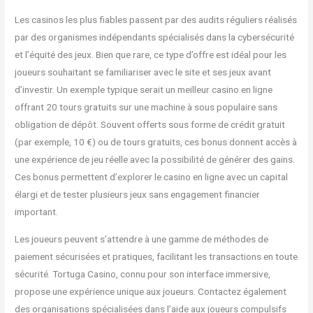
Les casinos les plus fiables passent par des audits réguliers réalisés
par des organismes indépendants spécialisés dans la cybersécurité
et l’équité des jeux. Bien que rare, ce type d’offre est idéal pour les
joueurs souhaitant se familiariser avec le site et ses jeux avant
d’investir. Un exemple typique serait un meilleur casino en ligne
offrant 20 tours gratuits sur une machine à sous populaire sans
obligation de dépôt. Souvent offerts sous forme de crédit gratuit
(par exemple, 10 €) ou de tours gratuits, ces bonus donnent accès à
une expérience de jeu réelle avec la possibilité de générer des gains.
Ces bonus permettent d’explorer le casino en ligne avec un capital
élargi et de tester plusieurs jeux sans engagement financier
important.
Les joueurs peuvent s’attendre à une gamme de méthodes de
paiement sécurisées et pratiques, facilitant les transactions en toute
sécurité. Tortuga Casino, connu pour son interface immersive,
propose une expérience unique aux joueurs. Contactez également
des organisations spécialisées dans l’aide aux joueurs compulsifs