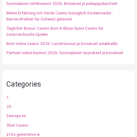
Suomalaiset nettikasinot 2026: Bonukset ja pelaajapalautteet
Meine Erfahrung mit Verde Casino bezüglich Screenreader-
Barrierefreiheit für Schweiz getestet
Täglicher Bonus: Casino Boni in Blaze Spins Casino für
österreichische Spieler
Best online casino 2026: Luotettavuus ja bonukset asiakkaille
Parhaat online kasinot 2026: Suomalaiset tarjoukset ja bonukset
Categories
1
25
3enraya.es
5bet Casino
a16z generative ai