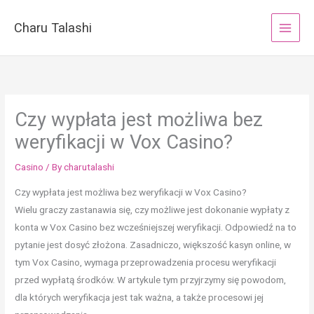
Skip
to
Charu Talashi
content
Czy wypłata jest możliwa bez
weryfikacji w Vox Casino?
Casino
/ By
charutalashi
Czy wypłata jest możliwa bez weryfikacji w Vox Casino?
Wielu graczy zastanawia się, czy możliwe jest dokonanie wypłaty z
konta w Vox Casino bez wcześniejszej weryfikacji. Odpowiedź na to
pytanie jest dosyć złożona. Zasadniczo, większość kasyn online, w
tym Vox Casino, wymaga przeprowadzenia procesu weryfikacji
przed wypłatą środków. W artykule tym przyjrzymy się powodom,
dla których weryfikacja jest tak ważna, a także procesowi jej