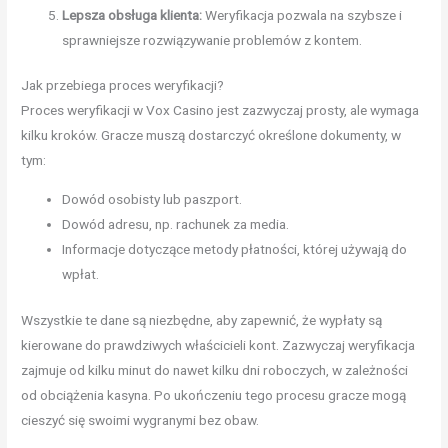
Lepsza obsługa klienta:
Weryfikacja pozwala na szybsze i
sprawniejsze rozwiązywanie problemów z kontem.
Jak przebiega proces weryfikacji?
Proces weryfikacji w Vox Casino jest zazwyczaj prosty, ale wymaga
kilku kroków. Gracze muszą dostarczyć określone dokumenty, w
tym:
Dowód osobisty lub paszport.
Dowód adresu, np. rachunek za media.
Informacje dotyczące metody płatności, której używają do
wpłat.
Wszystkie te dane są niezbędne, aby zapewnić, że wypłaty są
kierowane do prawdziwych właścicieli kont. Zazwyczaj weryfikacja
zajmuje od kilku minut do nawet kilku dni roboczych, w zależności
od obciążenia kasyna. Po ukończeniu tego procesu gracze mogą
cieszyć się swoimi wygranymi bez obaw.