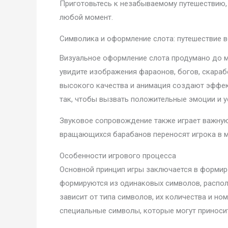
Приготовьтесь к незабываемому путешествию, 
любой момент.
Символика и оформление слота: путешествие 
Визуальное оформление слота продумано до м
увидите изображения фараонов, богов, скараб
высокого качества и анимация создают эффек
так, чтобы вызвать положительные эмоции и ус
Звуковое сопровождение также играет важную
вращающихся барабанов переносят игрока в ми
Особенности игрового процесса
Основной принцип игры заключается в формир
формируются из одинаковых символов, распо
зависит от типа символов, их количества и но
специальные символы, которые могут приноси