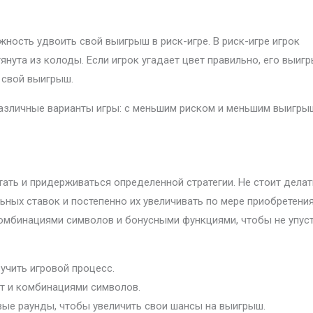
ность удвоить свой выигрыш в риск-игре. В риск-игре игрок
янута из колоды. Если игрок угадает цвет правильно, его выиг
т свой выигрыш.
различные варианты игры: с меньшим риском и меньшим выигры
тать и придерживаться определенной стратегии. Не стоит делат
ьных ставок и постепенно их увеличивать по мере приобретени
комбинациями символов и бонусными функциями, чтобы не упус
учить игровой процесс.
ат и комбинациями символов.
вые раунды, чтобы увеличить свои шансы на выигрыш.