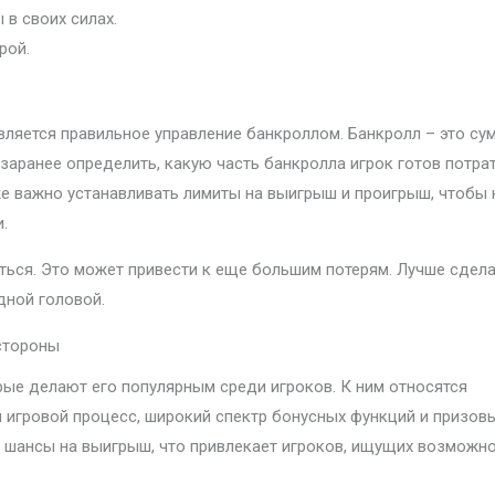
 в своих силах.
рой.
ляется правильное управление банкроллом. Банкролл – это су
 заранее определить, какую часть банкролла игрок готов потра
кже важно устанавливать лимиты на выигрыш и проигрыш, чтобы 
.
аться. Это может привести к еще большим потерям. Лучше сдел
дной головой.
 стороны
ые делают его популярным среди игроков. К ним относятся
й игровой процесс, широкий спектр бонусных функций и призов
е шансы на выигрыш, что привлекает игроков, ищущих возможн