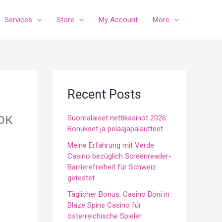
Services
Store
My Account
More
Recent Posts
ок
Suomalaiset nettikasinot 2026:
Bonukset ja pelaajapalautteet
Meine Erfahrung mit Verde
Casino bezüglich Screenreader-
Barrierefreiheit für Schweiz
getestet
Täglicher Bonus: Casino Boni in
Blaze Spins Casino für
österreichische Spieler