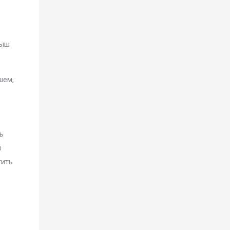
рыш
шем,
ь
я
тить