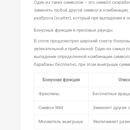
Один из таких символов – это символ скарабе
заменять любой другой символ в комбинации, 
разброса (scatter), который при выпадении в 
Бонусные функции и призовые раунды
В слоте предусмотрен широкий спектр бонусны
увлекательной и прибыльной. Один из самых п
выпадении определенной комбинации символо
барабаны бесплатно, при этом выигрыши сумм
Бонусная функция
Опис
Фриспины
Бесплатные вращ
Символ Wild
Заменяет другие 
Множитель выигрыша
Увеличивает раз