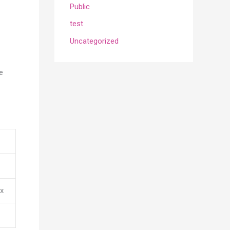
Public
test
Uncategorized
е
х