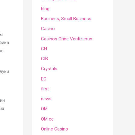
blog
Business, Small Business
Casino
вы
Casinos Ohne Verifizierun
фика
CH
ан
CIB
Crystals
вуки
EC
first
news
ции
ша
OM
OM cc
Online Casino