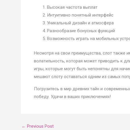
Высокая частота выплат
Интуитивно понятный интерфейс
Уникальный дизайн и атмосфера
Разнообразие бонусных функций
Возможность играть на мобильных устр
Несмотря на свои преимущества, слот также и
волатильность, которая может приводить к д
игры, которые могут быть непонятны для начин
мешают слоту оставаться одним из самых поп
Погрузитесь в мир древних тайн и современны
победу. Удачи в ваших приключениях!
←
Previous Post