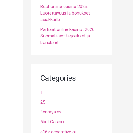
Best online casino 2026:
Luotettavuus ja bonukset
asiakkaille
Parhaat online kasinot 2026:
Suomalaiset tarjoukset ja
bonukset
Categories
1
25
3enraya.es
5bet Casino
a16z generative ai