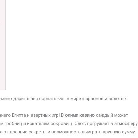
ы
азино дарит шанс сорвать куш в мире фараонов и золотых
его Египта и азартных игр! В
олимп казино
каждый может
м гробниц и искателем сокровищ. Слот, погружает в атмосферу
гают древние секреты и возможность выиграть крупную сумму.