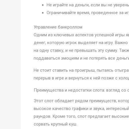
Не играйте на деньги, если вы не уверены
Ограничивайте время, проведенное за иг
Управление банкроллом
Одним из ключевых аспектов успешной игры яв
денег, которую игрок выделяет на игру. Важно
на одну ставку, и не превышать эту сумму. Та
поддаваться эмоциям и не потерять все деньги
Не стоит ставить на проигрыш, пытаясь отыгр
перерыв в игре и вернуться к ней позже с холо
Преимущества и недостатки слота: взгляд со
Этот слот обладает рядом преимуществ, котор
высокое качество графики и звука, интересны
раундов. Кроме того, слот предлагает высоки
сорвать крупный куш.