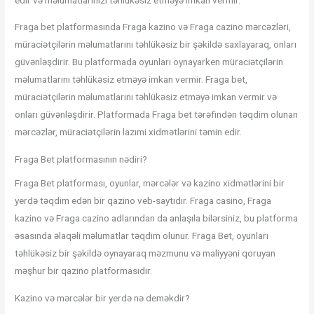
Fraga bet platformasında Fraga kazino və Fraga cazino mərcəzləri,
müraciətçilərin məlumatlarını təhlükəsiz bir şəkildə saxlayaraq, onları
güvənləşdirir. Bu platformada oyunları oynayarken müraciətçilərin
məlumatlarını təhlükəsiz etməyə imkan vermir. Fraga bet,
müraciətçilərin məlumatlarını təhlükəsiz etməyə imkan vermir və
onları güvənləşdirir. Platformada Fraga bet tərəfindən təqdim olunan
mərcəzlər, müraciətçilərin lazımi xidmətlərini təmin edir.
Fraga Bet platformasının nədiri?
Fraga Bet platforması, oyunlar, mərcələr və kazino xidmətlərini bir
yerdə təqdim edən bir qazino veb-saytıdır. Fraga casino, Fraga
kazino və Fraga cazino adlarından da anlaşıla bilərsiniz, bu platforma
əsasında əlaqəli məlumatlar təqdim olunur. Fraga Bet, oyunları
təhlükəsiz bir şəkildə oynayaraq məzmunu və maliyyəni qoruyan
məşhur bir qazino platformasıdır.
Kazino və mərcələr bir yerdə nə deməkdir?