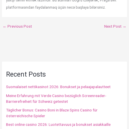
yaxşı təmin etmək lazımdır. Bu adımları doğru izləyərək, Fraga Bet
platformasından faydalanmaq üçün necə başlaya bilərsiniz.
←
Previous Post
Next Post
→
Recent Posts
Suomalaiset nettikasinot 2026: Bonukset ja pelaajapalautteet
Meine Erfahrung mit Verde Casino bezüglich Screenreader-
Barrierefreiheit für Schweiz getestet
Täglicher Bonus: Casino Boni in Blaze Spins Casino für
österreichische Spieler
Best online casino 2026: Luotettavuus ja bonukset asiakkaille