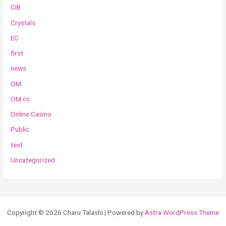
CIB
Crystals
EC
first
news
OM
OM cc
Online Casino
Public
test
Uncategorized
Copyright © 2026 Charu Talashi | Powered by
Astra WordPress Theme