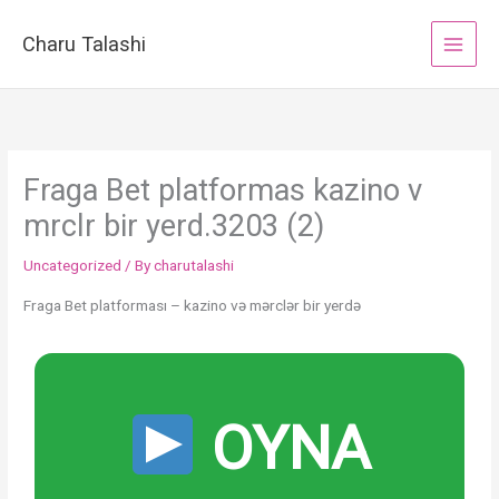
Skip
to
Charu Talashi
content
Fraga Bet platformas kazino v
mrclr bir yerd.3203 (2)
Uncategorized
/ By
charutalashi
Fraga Bet platforması – kazino və mərclər bir yerdə
OYNA