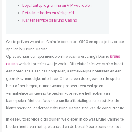
Loyaliteitsprogramma en VIP voordelen
Betaalmethoden en Veiligheid
Klantenservice bij Bruno Casino
Grote prijzen wachten: Claim je bonus tot €500 en speel je favoriete
spellen bij Bruno Casino.
Op zoek naar een spannende online casino ervaring? Dan is
bruno
casino
wellicht precies wat je zoekt. Dit relatief nieuwe casino biedt
een breed scala aan casinospellen, aantrekkelijke bonussen en een
gebruiksvriendelijke interface. Of je nu een doorgewinterde speler
bent of net begint, Bruno Casino probeert een veilige en
vermakelijke omgeving te bieden voor iedere liefhebber van
kansspelen. Met een focus op snelle uitbetalingen en uitstekende
klantenservice, onderscheidt Bruno Casino zich van de concurrentie.
In deze uitgebreide gids duiken we dieper in op wat Bruno Casino te
bieden heeft, van het spelaanbod en de beschikbare bonussen tot