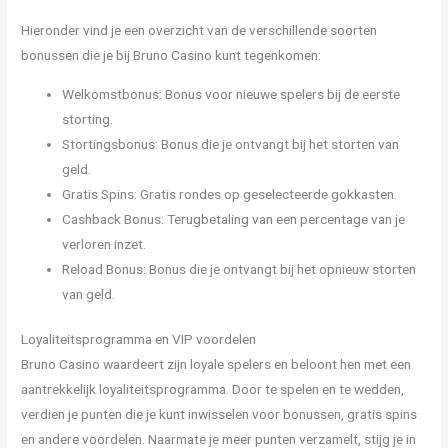
Hieronder vind je een overzicht van de verschillende soorten
bonussen die je bij Bruno Casino kunt tegenkomen:
Welkomstbonus: Bonus voor nieuwe spelers bij de eerste
storting.
Stortingsbonus: Bonus die je ontvangt bij het storten van
geld.
Gratis Spins: Gratis rondes op geselecteerde gokkasten.
Cashback Bonus: Terugbetaling van een percentage van je
verloren inzet.
Reload Bonus: Bonus die je ontvangt bij het opnieuw storten
van geld.
Loyaliteitsprogramma en VIP voordelen
Bruno Casino waardeert zijn loyale spelers en beloont hen met een
aantrekkelijk loyaliteitsprogramma. Door te spelen en te wedden,
verdien je punten die je kunt inwisselen voor bonussen, gratis spins
en andere voordelen. Naarmate je meer punten verzamelt, stijg je in