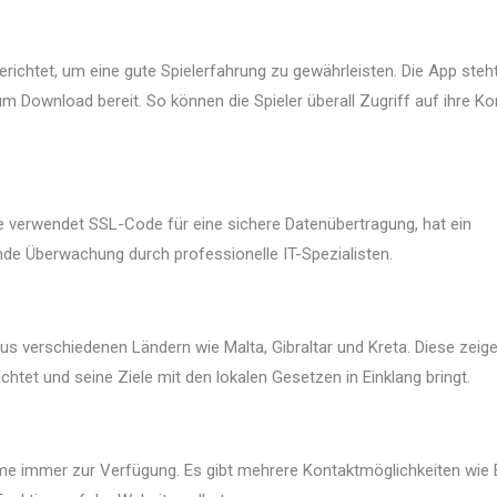
ichtet, um eine gute Spielerfahrung zu gewährleisten. Die App steh
 Download bereit. So können die Spieler überall Zugriff auf ihre Ko
Sie verwendet SSL-Code für eine sichere Datenübertragung, hat ein
nde Überwachung durch professionelle IT-Spezialisten.
s verschiedenen Ländern wie Malta, Gibraltar und Kreta. Diese zeig
htet und seine Ziele mit den lokalen Gesetzen in Einklang bringt.
eme immer zur Verfügung. Es gibt mehrere Kontaktmöglichkeiten wie 