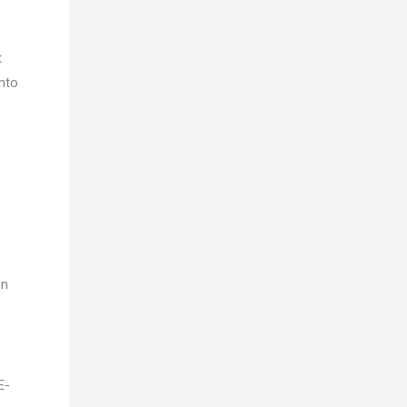
t
nto
en
E-