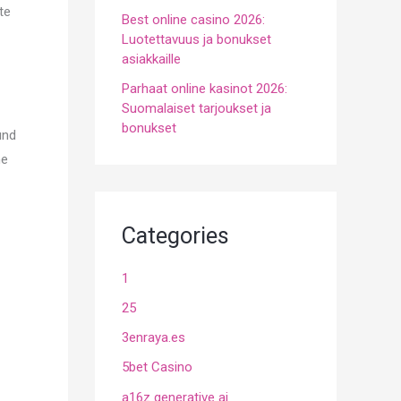
te
Best online casino 2026:
Luotettavuus ja bonukset
asiakkaille
Parhaat online kasinot 2026:
Suomalaiset tarjoukset ja
bonukset
und
ne
Categories
1
25
3enraya.es
5bet Casino
a16z generative ai