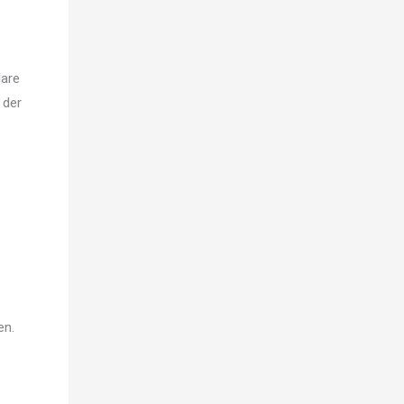
lare
 der
en.