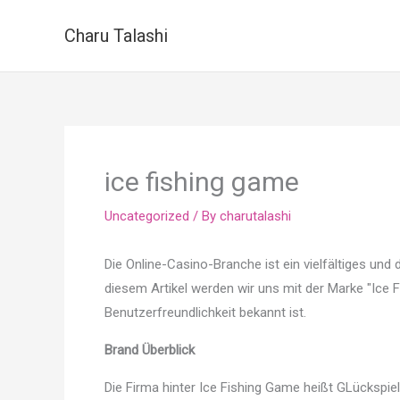
Skip
Charu Talashi
to
content
ice fishing game
Uncategorized
/ By
charutalashi
Die Online-Casino-Branche ist ein vielfältiges und
diesem Artikel werden wir uns mit der Marke "Ice F
Benutzerfreundlichkeit bekannt ist.
Brand Überblick
Die Firma hinter Ice Fishing Game heißt GLückspiel