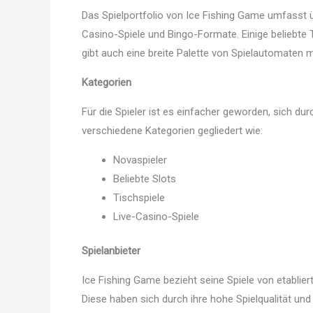
Das Spielportfolio von Ice Fishing Game umfasst üb
Casino-Spiele und Bingo-Formate. Einige beliebte T
gibt auch eine breite Palette von Spielautomaten 
Kategorien
Für die Spieler ist es einfacher geworden, sich dur
verschiedene Kategorien gegliedert wie:
Novaspieler
Beliebte Slots
Tischspiele
Live-Casino-Spiele
Spielanbieter
Ice Fishing Game bezieht seine Spiele von etablie
Diese haben sich durch ihre hohe Spielqualität un