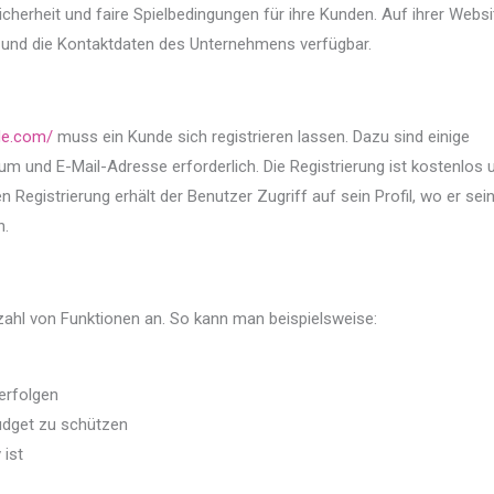
herheit und faire Spielbedingungen für ihre Kunden. Auf ihrer Websi
der und die Kontaktdaten des Unternehmens verfügbar.
.de.com/
muss ein Kunde sich registrieren lassen. Dazu sind einige
 und E-Mail-Adresse erforderlich. Die Registrierung ist kostenlos 
 Registrierung erhält der Benutzer Zugriff auf sein Profil, wo er sei
n.
elzahl von Funktionen an. So kann man beispielsweise:
erfolgen
Budget zu schützen
 ist