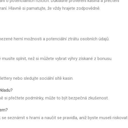
ní o potenciálních rizicích. Důkladné prověření kasina a přečtení
í. Hlavně si pamatujte, že vždy hrajete zodpovědně.
mezené herní možnosti a potenciální ztrátu osobních údajů.
 musíte splnit, než si můžete vybrat výhry získané z bonusu.
ttery nebo sledujte sociální sítě kasin.
vkladu?
ně si přečtete podmínky, může to být bezpečná zkušenost.
dem?
e seznámit s hrami a naučit se pravidla, aniž byste museli riskovat