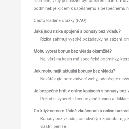
Nicméně, vždy je důležité být obezřetní a informova
podmínek je klíčem k úspěšnému a bezpečnému hran
Často kladené otázky (FAQ)
Jaká jsou rizika spojená s bonusy bez vkladu?
Rizika zahrnují vysoké požadavky na sázení, o
Mohu vybrat bonus bez vkladu okamžitě?
Ne, většina kasin má specifické podmínky, které
Jak mohu najít aktuální bonusy bez vkladu?
Navštěvujte porovnávací weby, odebírejte newsle
Je bezpečné hrát v online kasinech s bonusy bez 
Pokud si vyberete licencované kasino a důklad
Co když nemam žádné zkušenosti s online hazar
Bonusy bez vkladu jsou skvělým způsobem, jak s
vlastní peníze.