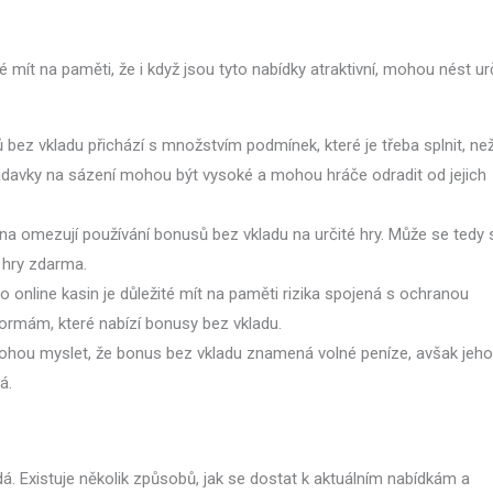
 mít na paměti, že i když jsou tyto nabídky atraktivní, mohou nést ur
bez vkladu přichází s množstvím podmínek, které je třeba splnit, ne
žadavky na sázení mohou být vysoké a mohou hráče odradit od jejich
na omezují používání bonusů bez vkladu na určité hry. Může se tedy s
 hry zdarma.
do online kasin je důležité mít na paměti rizika spojená s ochranou
formám, které nabízí bonusy bez vkladu.
mohou myslet, že bonus bez vkladu znamená volné peníze, avšak jeho
á.
adá. Existuje několik způsobů, jak se dostat k aktuálním nabídkám a