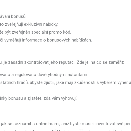
ávání bonusů.
o zveřejňují exkluzivní nabídky.
ůže být zveřejněn speciální promo kód.
hráči vyměňují informace o bonusových nabídkách.
, je zásadní zkontrolovat jeho reputaci. Zde je, na co se zaměřit:
ncováno a regulováno důvěryhodnými autoritami.
tatních hráčů, abyste zjistili, jaké mají zkušenosti s výběrem výher 
nky bonusu a zjistěte, zda vám vyhovují.
k se seznámit s online hrami, aniž byste museli investovat své pen