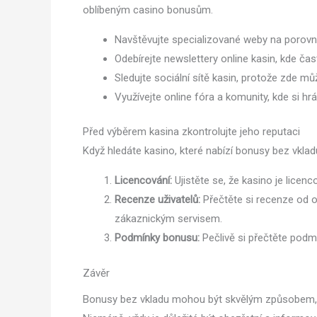
oblíbeným casino bonusům.
Navštěvujte specializované weby na porovn
Odebírejte newslettery online kasin, kde čast
Sledujte sociální sítě kasin, protože zde m
Využívejte online fóra a komunity, kde si 
Před výběrem kasina zkontrolujte jeho reputaci
Když hledáte kasino, které nabízí bonusy bez vkladu
Licencování:
Ujistěte se, že kasino je lice
Recenze uživatelů:
Přečtěte si recenze od os
zákaznickým servisem.
Podmínky bonusu:
Pečlivě si přečtěte podmí
Závěr
Bonusy bez vkladu mohou být skvělým způsobem, ja