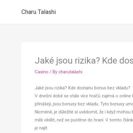
Skip
Charu Talashi
to
content
Jaké jsou rizika? Kde d
Casino
/ By
charutalashi
Jaké jsou rizika? Kde dostanu bonus bez vkladu?
V dnešní době se stále více hráčů zajímá o online k
přinášejí, jsou bonusy bez vkladu. Tyto bonusy umo
Nicméně, je důležité si uvědomit, že i když mohou b
měli vědět, než se pustíme do hraní. V tomto člán
je najít.