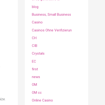
blog
Business, Small Business
Casino
Casinos Ohne Verifizierun
CH
CIB
Crystals
EC
a
first
news
OM
OM cc
íze.
Online Casino