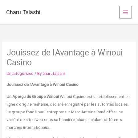
Skip
to
Charu Talashi
content
Jouissez de lAvantage à Winoui
Casino
Uncategorized
/ By
charutalashi
Jouissez de l’Avantage à Winoui Casino
Un Aperçu du Groupe Winoui
Winoui Casino est un établissement en
ligne d’origine maltaise, déclaré enregistré par les autorités locales.
Le groupe fondé par l'entrepreneur Marc Antoine René offre une
variété de sites web sous sa bannière, chacun ciblant différents
marchés internationaux.