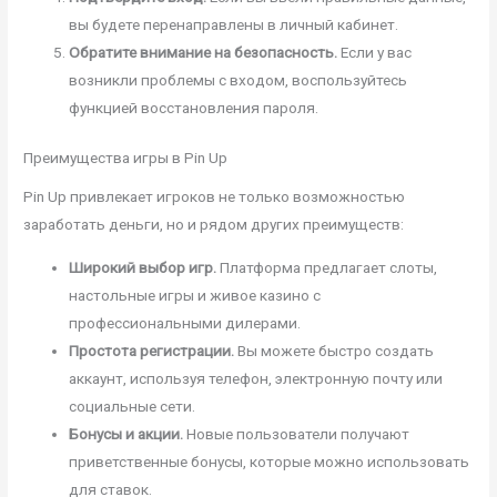
вы будете перенаправлены в личный кабинет.
Обратите внимание на безопасность.
Если у вас
возникли проблемы с входом, воспользуйтесь
функцией восстановления пароля.
Преимущества игры в Pin Up
Pin Up привлекает игроков не только возможностью
заработать деньги, но и рядом других преимуществ:
Широкий выбор игр.
Платформа предлагает слоты,
настольные игры и живое казино с
профессиональными дилерами.
Простота регистрации.
Вы можете быстро создать
аккаунт, используя телефон, электронную почту или
социальные сети.
Бонусы и акции.
Новые пользователи получают
приветственные бонусы, которые можно использовать
для ставок.