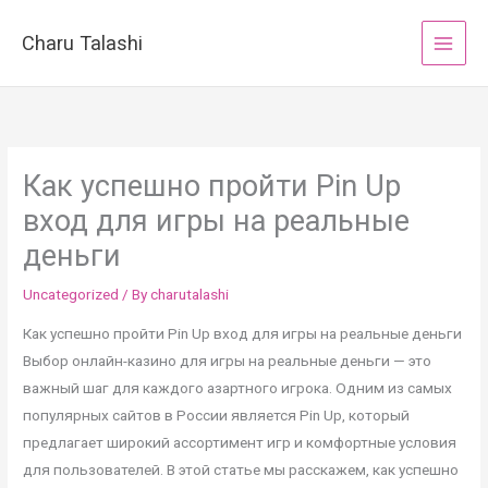
Skip
to
Charu Talashi
content
Как успешно пройти Pin Up
вход для игры на реальные
деньги
Uncategorized
/ By
charutalashi
Как успешно пройти Pin Up вход для игры на реальные деньги
Выбор онлайн-казино для игры на реальные деньги — это
важный шаг для каждого азартного игрока. Одним из самых
популярных сайтов в России является Pin Up, который
предлагает широкий ассортимент игр и комфортные условия
для пользователей. В этой статье мы расскажем, как успешно