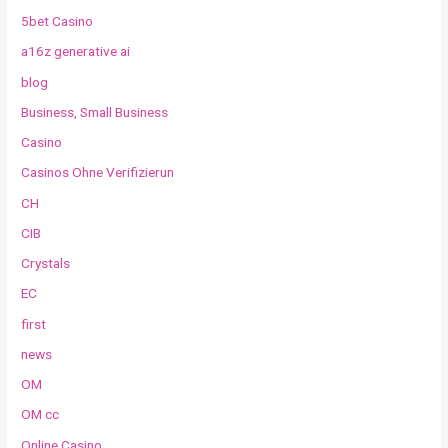
5bet Casino
a16z generative ai
blog
Business, Small Business
Casino
Casinos Ohne Verifizierun
CH
CIB
Crystals
EC
first
news
OM
OM cc
Online Casino