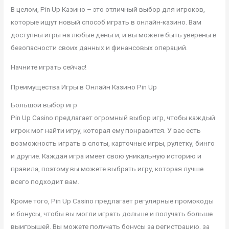
В целом, Pin Up Казино – это отличный выбор для игроков,
которые ищут новый способ играть в онлайн-казино. Вам
доступны игры на любые деньги, и вы можете быть уверены в
безопасности своих данных и финансовых операций.
Начните играть сейчас!
Преимущества Игры в Онлайн Казино Pin Up
Большой выбор игр
Pin Up Casino предлагает огромный выбор игр, чтобы каждый
игрок мог найти игру, которая ему понравится. У вас есть
возможность играть в слоты, карточные игры, рулетку, бинго
и другие. Каждая игра имеет свою уникальную историю и
правила, поэтому вы можете выбрать игру, которая лучше
всего подходит вам.
Кроме того, Pin Up Casino предлагает регулярные промокоды
и бонусы, чтобы вы могли играть дольше и получать больше
выигрышей. Вы можете получать бонусы за регистрацию, за