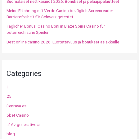
Suomalaiset nettikasinot 2026: Bonukset ja pelaajapalautteet
Meine Erfahrung mit Verde Casino bezüglich Screenreader-
Barrierefreiheit für Schweiz getestet
Täglicher Bonus: Casino Boni in Blaze Spins Casino für
österreichische Spieler
Best online casino 2026: Luotettavuus ja bonukset asiakkaille
Categories
1
25
3enraya.es
5bet Casino
a16z generative ai
blog