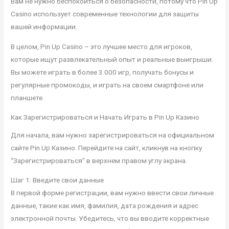
Вам не нужно беспокоиться о безопасности, потому что Pin Up
Casino использует современные технологии для защиты
вашей информации.
В целом, Pin Up Casino – это лучшее место для игроков,
которые ищут развлекательный опыт и реальные выигрыши.
Вы можете играть в более 3 000 игр, получать бонусы и
регулярные промокоды, и играть на своем смартфоне или
планшете.
Как Зарегистрироваться и Начать Играть в Pin Up Казино
Для начала, вам нужно зарегистрироваться на официальном
сайте Pin Up Казино. Перейдите на сайт, кликнув на кнопку
“Зарегистрироваться” в верхнем правом углу экрана.
Шаг 1: Введите свои данные
В первой форме регистрации, вам нужно ввести свои личные
данные, такие как имя, фамилия, дата рождения и адрес
электронной почты. Убедитесь, что вы вводите корректные