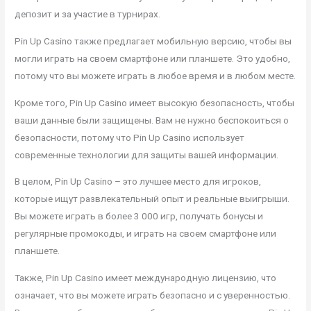
депозит и за участие в турнирах.
Pin Up Casino также предлагает мобильную версию, чтобы вы
могли играть на своем смартфоне или планшете. Это удобно,
потому что вы можете играть в любое время и в любом месте.
Кроме того, Pin Up Casino имеет высокую безопасность, чтобы
ваши данные были защищены. Вам не нужно беспокоиться о
безопасности, потому что Pin Up Casino использует
современные технологии для защиты вашей информации.
В целом, Pin Up Casino – это лучшее место для игроков,
которые ищут развлекательный опыт и реальные выигрыши.
Вы можете играть в более 3 000 игр, получать бонусы и
регулярные промокоды, и играть на своем смартфоне или
планшете.
Также, Pin Up Casino имеет международную лицензию, что
означает, что вы можете играть безопасно и с уверенностью.