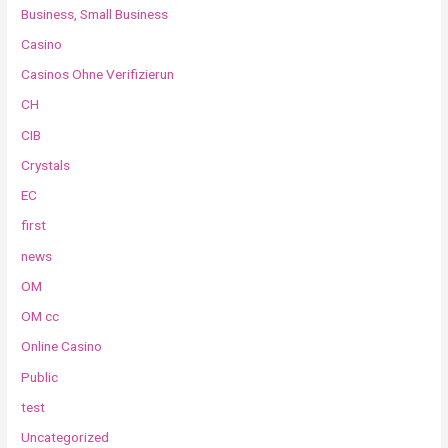
Business, Small Business
Casino
Casinos Ohne Verifizierun
CH
CIB
Crystals
EC
first
news
OM
OM cc
Online Casino
Public
test
Uncategorized