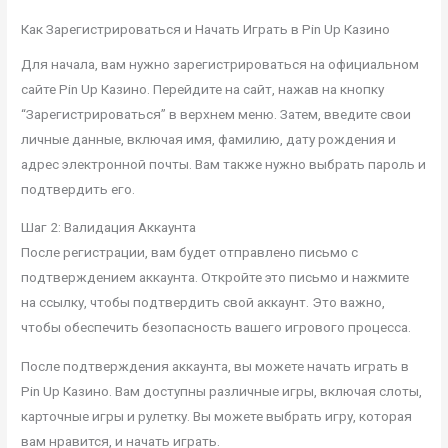
Как Зарегистрироваться и Начать Играть в Pin Up Казино
Для начала, вам нужно зарегистрироваться на официальном
сайте Pin Up Казино. Перейдите на сайт, нажав на кнопку
“Зарегистрироваться” в верхнем меню. Затем, введите свои
личные данные, включая имя, фамилию, дату рождения и
адрес электронной почты. Вам также нужно выбрать пароль и
подтвердить его.
Шаг 2: Валидация Аккаунта
После регистрации, вам будет отправлено письмо с
подтверждением аккаунта. Откройте это письмо и нажмите
на ссылку, чтобы подтвердить свой аккаунт. Это важно,
чтобы обеспечить безопасность вашего игрового процесса.
После подтверждения аккаунта, вы можете начать играть в
Pin Up Казино. Вам доступны различные игры, включая слоты,
карточные игры и рулетку. Вы можете выбрать игру, которая
вам нравится, и начать играть.