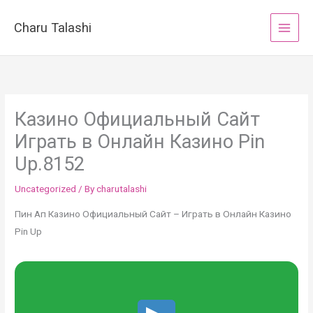
Skip
to
Charu Talashi
content
Казино Официальный Сайт
Играть в Онлайн Казино Pin
Up.8152
Uncategorized
/ By
charutalashi
Пин Ап Казино Официальный Сайт – Играть в Онлайн Казино
Pin Up