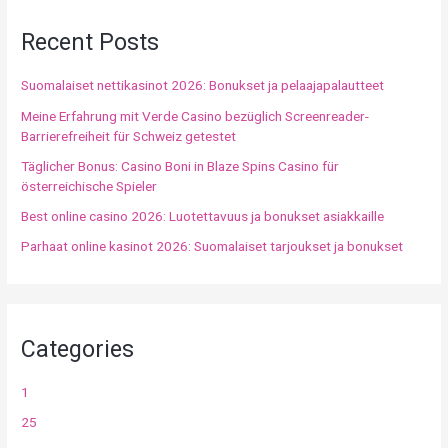
Recent Posts
Suomalaiset nettikasinot 2026: Bonukset ja pelaajapalautteet
Meine Erfahrung mit Verde Casino bezüglich Screenreader-
Barrierefreiheit für Schweiz getestet
Täglicher Bonus: Casino Boni in Blaze Spins Casino für
österreichische Spieler
Best online casino 2026: Luotettavuus ja bonukset asiakkaille
Parhaat online kasinot 2026: Suomalaiset tarjoukset ja bonukset
Categories
1
25