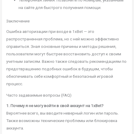
на сайте для быстрого получения помощи.
Заключение
Ошибка авторизации при входе в 1xBet — это
распространенная проблема, но с ней можно эффективно
справиться. Зная основные причины и методы решения,
пользователи могут быстрее восстановить доступ к своим
учетным записям. Важно также следовать рекомендациям по
предотвращению подобных ошибок в будущем, чтобы
обеспечивать себе комфортный и безопасный игровой
процесс.
Часто задаваемые вопросы (FAQ)
1. Почему я не могу войти в свой аккаунт на 1xBet?
Вероятнее всего, вы вводите неверный логин или пароль.
Также возможны технические проблемы или блокировка
аккаунта.