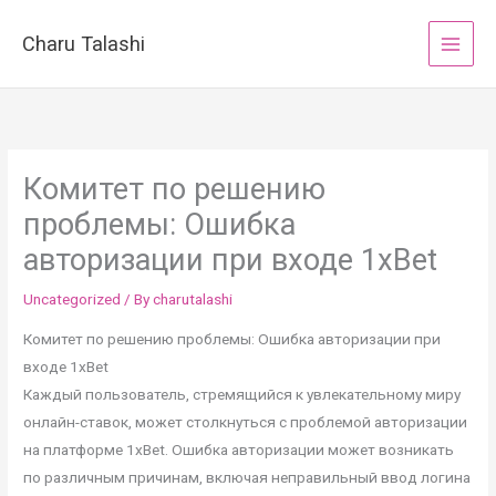
Skip
to
Charu Talashi
content
Комитет по решению
проблемы: Ошибка
авторизации при входе 1xBet
Uncategorized
/ By
charutalashi
Комитет по решению проблемы: Ошибка авторизации при
входе 1xBet
Каждый пользователь, стремящийся к увлекательному миру
онлайн-ставок, может столкнуться с проблемой авторизации
на платформе 1xBet. Ошибка авторизации может возникать
по различным причинам, включая неправильный ввод логина