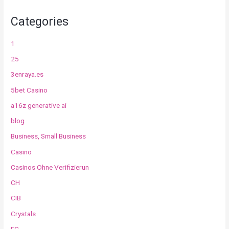
Categories
1
25
3enraya.es
5bet Casino
a16z generative ai
blog
Business, Small Business
Casino
Casinos Ohne Verifizierun
CH
CIB
Crystals
EC