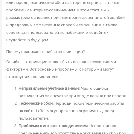
или пароля, технические сбои на стороне сервиса, а также
проблемы с интернет-соединением. В этой статье мы
рассмотрим основные причины возникновения этой ошибки
и предложим эффективные способы ее решения, а также
советы для пользователей по избежанию подобных
неудобств в будущем.
Почему возникает ошибка авторизации?
Ошибка авторизации может быть вызвана несколькими
факторами. Вот основные проблемы, с которыми могут
столкнуться пользователи:
Неправильные учетные данные:
Часто ошибка
возникает из-за опечаток при вводе логина или пароля.
Технические сбои:
Периодические технические работы
на сайте 1xBet могут временно ограничить доступ
пользователей.
Проблемы с интернет-соединением:
Непостоянное
соединение или его отсутствие могут вызвать сбой при