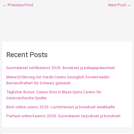
←
Previous Post
Next Post
→
Recent Posts
Suomalaiset nettikasinot 2026: Bonukset ja pelaajapalautteet
Meine Erfahrung mit Verde Casino bezüglich Screenreader-
Barrierefreiheit für Schweiz getestet
Täglicher Bonus: Casino Boni in Blaze Spins Casino für
österreichische Spieler
Best online casino 2026: Luotettavuus ja bonukset asiakkaille
Parhaat online kasinot 2026: Suomalaiset tarjoukset ja bonukset