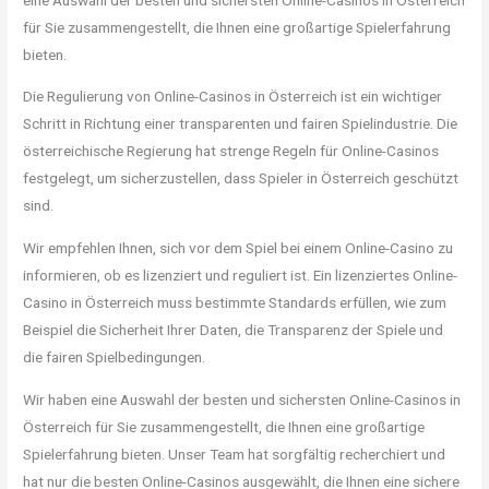
für Sie zusammengestellt, die Ihnen eine großartige Spielerfahrung
bieten.
Die Regulierung von Online-Casinos in Österreich ist ein wichtiger
Schritt in Richtung einer transparenten und fairen Spielindustrie. Die
österreichische Regierung hat strenge Regeln für Online-Casinos
festgelegt, um sicherzustellen, dass Spieler in Österreich geschützt
sind.
Wir empfehlen Ihnen, sich vor dem Spiel bei einem Online-Casino zu
informieren, ob es lizenziert und reguliert ist. Ein lizenziertes Online-
Casino in Österreich muss bestimmte Standards erfüllen, wie zum
Beispiel die Sicherheit Ihrer Daten, die Transparenz der Spiele und
die fairen Spielbedingungen.
Wir haben eine Auswahl der besten und sichersten Online-Casinos in
Österreich für Sie zusammengestellt, die Ihnen eine großartige
Spielerfahrung bieten. Unser Team hat sorgfältig recherchiert und
hat nur die besten Online-Casinos ausgewählt, die Ihnen eine sichere