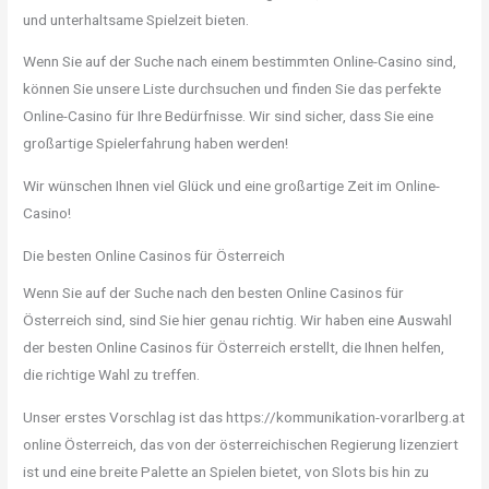
und unterhaltsame Spielzeit bieten.
Wenn Sie auf der Suche nach einem bestimmten Online-Casino sind,
können Sie unsere Liste durchsuchen und finden Sie das perfekte
Online-Casino für Ihre Bedürfnisse. Wir sind sicher, dass Sie eine
großartige Spielerfahrung haben werden!
Wir wünschen Ihnen viel Glück und eine großartige Zeit im Online-
Casino!
Die besten Online Casinos für Österreich
Wenn Sie auf der Suche nach den besten Online Casinos für
Österreich sind, sind Sie hier genau richtig. Wir haben eine Auswahl
der besten Online Casinos für Österreich erstellt, die Ihnen helfen,
die richtige Wahl zu treffen.
Unser erstes Vorschlag ist das https://kommunikation-vorarlberg.at
online Österreich, das von der österreichischen Regierung lizenziert
ist und eine breite Palette an Spielen bietet, von Slots bis hin zu