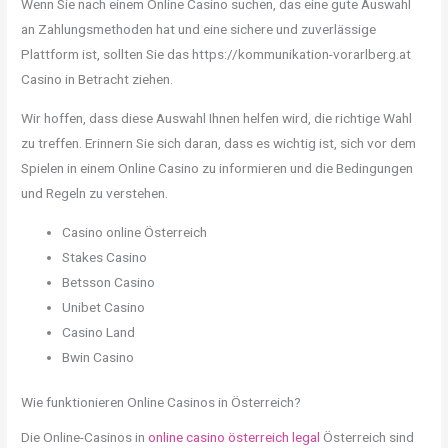
Wenn Sie nach einem Online Casino suchen, das eine gute Auswahl
an Zahlungsmethoden hat und eine sichere und zuverlässige
Plattform ist, sollten Sie das https://kommunikation-vorarlberg.at
Casino in Betracht ziehen.
Wir hoffen, dass diese Auswahl Ihnen helfen wird, die richtige Wahl
zu treffen. Erinnern Sie sich daran, dass es wichtig ist, sich vor dem
Spielen in einem Online Casino zu informieren und die Bedingungen
und Regeln zu verstehen.
Casino online Österreich
Stakes Casino
Betsson Casino
Unibet Casino
Casino Land
Bwin Casino
Wie funktionieren Online Casinos in Österreich?
Die Online-Casinos in
online casino österreich legal
Österreich sind