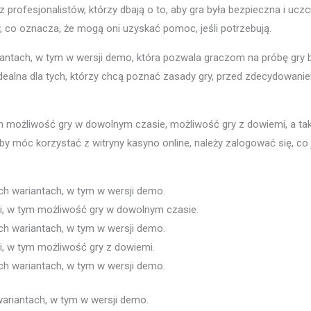
 profesjonalistów, którzy dbają o to, aby gra była bezpieczna i uczc
 co oznacza, że mogą oni uzyskać pomoc, jeśli potrzebują.
iantach, w tym w wersji demo, która pozwala graczom na próbę gry 
idealna dla tych, którzy chcą poznać zasady gry, przed zdecydowani
tym możliwość gry w dowolnym czasie, możliwość gry z dowiemi, a ta
y móc korzystać z witryny kasyno online, należy zalogować się, co 
ch wariantach, w tym w wersji demo.
ci, w tym możliwość gry w dowolnym czasie.
ch wariantach, w tym w wersji demo.
ci, w tym możliwość gry z dowiemi.
ch wariantach, w tym w wersji demo.
wariantach, w tym w wersji demo.