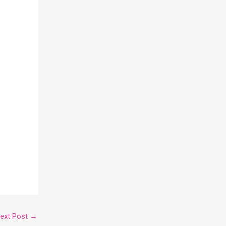
ext Post
→