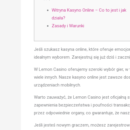
Witryna Kasyno Online – Co to jest i jak
działa?
Zasady i Warunki
Jeśli szukasz kasyna online, które oferuje emocj
idealnym wyborem. Zarejestruj się już dziś i zaczn
W Lemon Casino oferujemy szeroki wybór gier, w tym
wiele innych. Nasze kasyno online jest zawsze do
urządzeniach mobilnych.
Warto zauważyć, że Lemon Casino jest oficjalną s
zapewnienia bezpieczeństwa i poufności transakcj
przez odpowiednie organy, co gwarantuje, że nasze
Jeśli jesteś nowym graczem, możesz zarejestrować