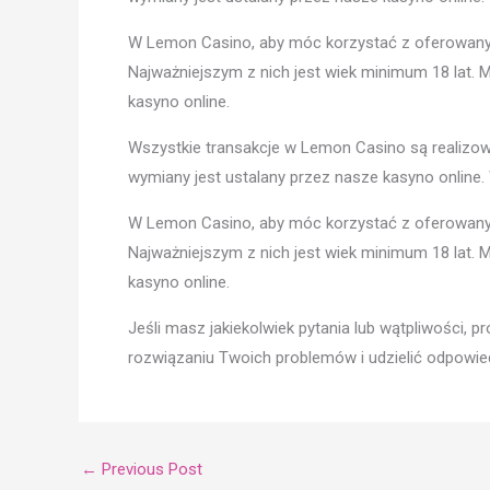
W Lemon Casino, aby móc korzystać z oferowanyc
Najważniejszym z nich jest wiek minimum 18 lat. M
kasyno online.
Wszystkie transakcje w Lemon Casino są realizowa
wymiany jest ustalany przez nasze kasyno online.
W Lemon Casino, aby móc korzystać z oferowanyc
Najważniejszym z nich jest wiek minimum 18 lat. M
kasyno online.
Jeśli masz jakiekolwiek pytania lub wątpliwości,
rozwiązaniu Twoich problemów i udzielić odpowied
←
Previous Post