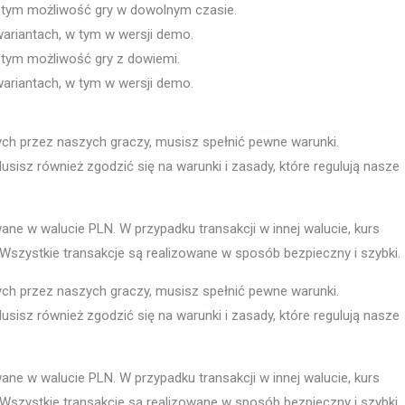
 w tym możliwość gry w dowolnym czasie.
wariantach, w tym w wersji demo.
w tym możliwość gry z dowiemi.
wariantach, w tym w wersji demo.
h przez naszych graczy, musisz spełnić pewne warunki.
usisz również zgodzić się na warunki i zasady, które regulują nasze
ne w walucie PLN. W przypadku transakcji w innej walucie, kurs
 Wszystkie transakcje są realizowane w sposób bezpieczny i szybki.
h przez naszych graczy, musisz spełnić pewne warunki.
usisz również zgodzić się na warunki i zasady, które regulują nasze
ne w walucie PLN. W przypadku transakcji w innej walucie, kurs
 Wszystkie transakcje są realizowane w sposób bezpieczny i szybki.