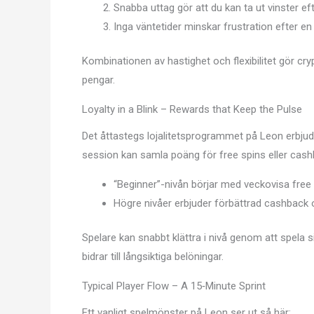
Snabba uttag gör att du kan ta ut vinster ef
Inga väntetider minskar frustration efter en 
Kombinationen av hastighet och flexibilitet gör cryp
pengar.
Loyalty in a Blink – Rewards that Keep the Pulse
Det åttastegs lojalitetsprogrammet på Leon erbjud
session kan samla poäng för free spins eller cash
“Beginner”-nivån börjar med veckovisa free 
Högre nivåer erbjuder förbättrad cashback o
Spelare kan snabbt klättra i nivå genom att spela si
bidrar till långsiktiga belöningar.
Typical Player Flow – A 15‑Minute Sprint
Ett vanligt spelmönster på Leon ser ut så här: