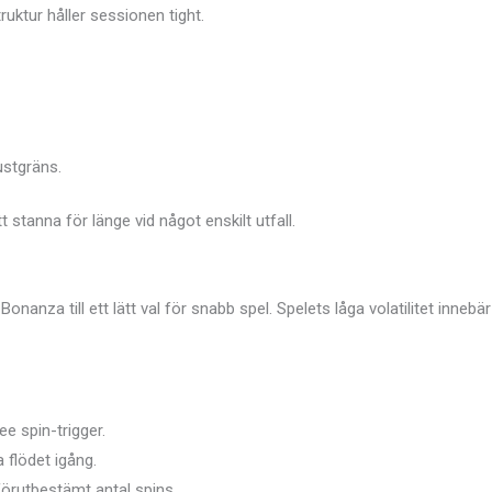
truktur håller sessionen tight.
lustgräns.
 stanna för länge vid något enskilt utfall.
nza till ett lätt val för snabb spel. Spelets låga volatilitet innebär
e spin-trigger.
 flödet igång.
 förutbestämt antal spins.