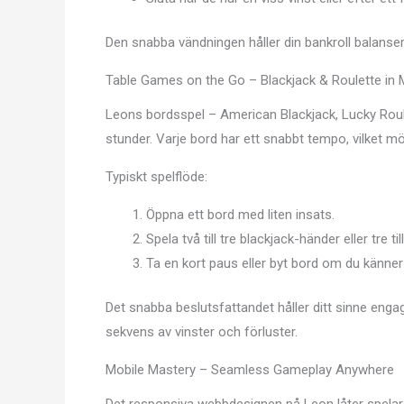
Den snabba vändningen håller din bankroll balanse
Table Games on the Go – Blackjack & Roulette in 
Leons bordsspel – American Blackjack, Lucky Roul
stunder. Varje bord har ett snabbt tempo, vilket möjl
Typiskt spelflöde:
Öppna ett bord med liten insats.
Spela två till tre blackjack-händer eller tre ti
Ta en kort paus eller byt bord om du känne
Det snabba beslutsfattandet håller ditt sinne engage
sekvens av vinster och förluster.
Mobile Mastery – Seamless Gameplay Anywhere
Det responsiva webbdesignen på Leon låter spelare 