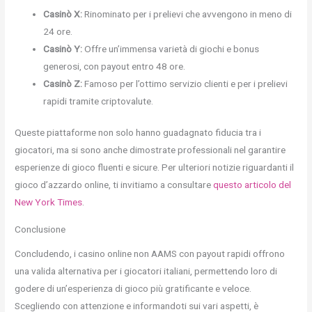
Casinò X:
Rinominato per i prelievi che avvengono in meno di
24 ore.
Casinò Y:
Offre un’immensa varietà di giochi e bonus
generosi, con payout entro 48 ore.
Casinò Z:
Famoso per l’ottimo servizio clienti e per i prelievi
rapidi tramite criptovalute.
Queste piattaforme non solo hanno guadagnato fiducia tra i
giocatori, ma si sono anche dimostrate professionali nel garantire
esperienze di gioco fluenti e sicure. Per ulteriori notizie riguardanti il
gioco d’azzardo online, ti invitiamo a consultare
questo articolo del
New York Times
.
Conclusione
Concludendo, i casino online non AAMS con payout rapidi offrono
una valida alternativa per i giocatori italiani, permettendo loro di
godere di un’esperienza di gioco più gratificante e veloce.
Scegliendo con attenzione e informandoti sui vari aspetti, è