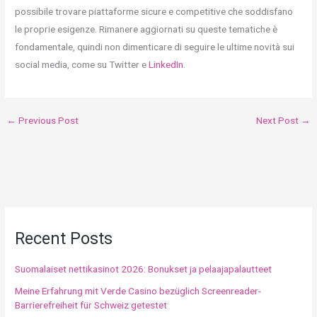
possibile trovare piattaforme sicure e competitive che soddisfano
le proprie esigenze. Rimanere aggiornati su queste tematiche è
fondamentale, quindi non dimenticare di seguire le ultime novità sui
social media, come su Twitter e
LinkedIn
.
←
Previous Post
Next Post
→
Recent Posts
Suomalaiset nettikasinot 2026: Bonukset ja pelaajapalautteet
Meine Erfahrung mit Verde Casino bezüglich Screenreader-
Barrierefreiheit für Schweiz getestet