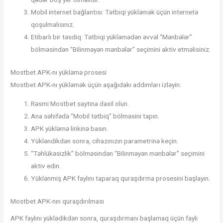
Mobil internet bağlantısı: Tətbiqi yükləmək üçün internetə
qoşulmalısınız.
Etibarlı bir təsdiq: Tətbiqi yükləmədən əvvəl “Mənbələr”
bölməsindən “Bilinməyən mənbələr” seçimini aktiv etməlisiniz.
Mostbet APK-nı yükləmə prosesi
Mostbet APK-nı yükləmək üçün aşağıdakı addımları izləyin:
Rəsmi Mostbet saytına daxil olun.
Ana səhifədə “Mobil tətbiq” bölməsini tapın.
APK yükləmə linkinə basın.
Yükləndikdən sonra, cihazınızın parametrinə keçin.
“Təhlükəsizlik” bölməsindən “Bilinməyən mənbələr” seçimini
aktiv edin.
Yüklənmiş APK faylını taparaq quraşdırma prosesini başlayın.
Mostbet APK-nın quraşdırılması
APK faylını yüklədikdən sonra, quraşdırmanı başlamaq üçün faylı