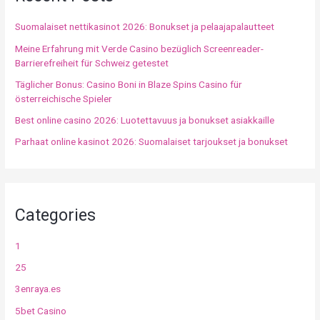
Suomalaiset nettikasinot 2026: Bonukset ja pelaajapalautteet
Meine Erfahrung mit Verde Casino bezüglich Screenreader-
Barrierefreiheit für Schweiz getestet
Täglicher Bonus: Casino Boni in Blaze Spins Casino für
österreichische Spieler
Best online casino 2026: Luotettavuus ja bonukset asiakkaille
Parhaat online kasinot 2026: Suomalaiset tarjoukset ja bonukset
Categories
1
25
3enraya.es
5bet Casino