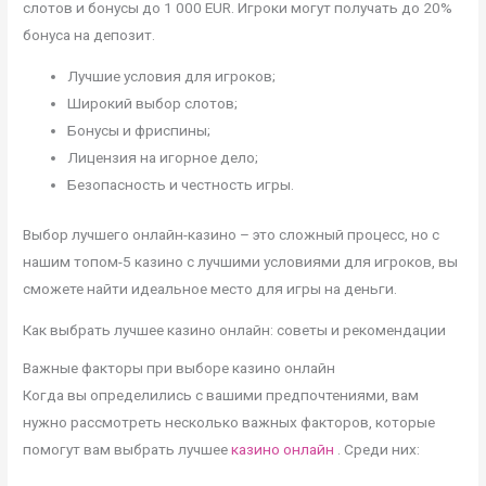
слотов и бонусы до 1 000 EUR. Игроки могут получать до 20%
бонуса на депозит.
Лучшие условия для игроков;
Широкий выбор слотов;
Бонусы и фриспины;
Лицензия на игорное дело;
Безопасность и честность игры.
Выбор лучшего онлайн-казино – это сложный процесс, но с
нашим топом-5 казино с лучшими условиями для игроков, вы
сможете найти идеальное место для игры на деньги.
Как выбрать лучшее казино онлайн: советы и рекомендации
Важные факторы при выборе казино онлайн
Когда вы определились с вашими предпочтениями, вам
нужно рассмотреть несколько важных факторов, которые
помогут вам выбрать лучшее
казино онлайн
. Среди них: