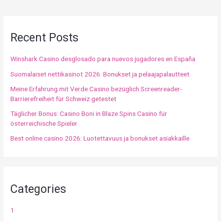
Recent Posts
Winshark Casino desglosado para nuevos jugadores en España
Suomalaiset nettikasinot 2026: Bonukset ja pelaajapalautteet
Meine Erfahrung mit Verde Casino bezüglich Screenreader-
Barrierefreiheit für Schweiz getestet
Täglicher Bonus: Casino Boni in Blaze Spins Casino für
österreichische Spieler
Best online casino 2026: Luotettavuus ja bonukset asiakkaille
Categories
1