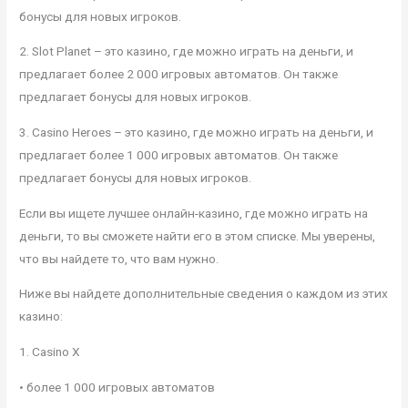
бонусы для новых игроков.
2. Slot Planet – это казино, где можно играть на деньги, и
предлагает более 2 000 игровых автоматов. Он также
предлагает бонусы для новых игроков.
3. Casino Heroes – это казино, где можно играть на деньги, и
предлагает более 1 000 игровых автоматов. Он также
предлагает бонусы для новых игроков.
Если вы ищете лучшее онлайн-казино, где можно играть на
деньги, то вы сможете найти его в этом списке. Мы уверены,
что вы найдете то, что вам нужно.
Ниже вы найдете дополнительные сведения о каждом из этих
казино:
1. Casino X
• более 1 000 игровых автоматов