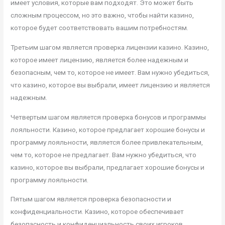
имеет условия, которые вам подходят. Это может быть
сложным процессом, но это важно, чтобы найти казино,
которое будет соответствовать вашим потребностям.
Третьим шагом является проверка лицензии казино. Казино,
которое имеет лицензию, является более надежным и
безопасным, чем то, которое не имеет. Вам нужно убедиться,
что казино, которое вы выбрали, имеет лицензию и является
надежным.
Четвертым шагом является проверка бонусов и программы
лояльности. Казино, которое предлагает хорошие бонусы и
программу лояльности, является более привлекательным,
чем то, которое не предлагает. Вам нужно убедиться, что
казино, которое вы выбрали, предлагает хорошие бонусы и
программу лояльности.
Пятым шагом является проверка безопасности и
конфиденциальности. Казино, которое обеспечивает
безопасность и конфиденциальность своих игроков,