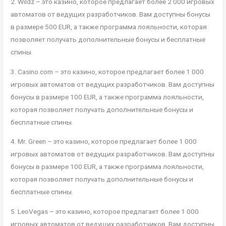
2. Wildz – это казино, которое предлагает более 2 000 игровых
автоматов от ведущих разработчиков. Вам доступны бонусы
в размере 500 EUR, а также программа лояльности, которая
позволяет получать дополнительные бонусы и бесплатные
спины.
3. Casino.com – это казино, которое предлагает более 1 000
игровых автоматов от ведущих разработчиков. Вам доступны
бонусы в размере 100 EUR, а также программа лояльности,
которая позволяет получать дополнительные бонусы и
бесплатные спины.
4. Mr. Green – это казино, которое предлагает более 1 000
игровых автоматов от ведущих разработчиков. Вам доступны
бонусы в размере 100 EUR, а также программа лояльности,
которая позволяет получать дополнительные бонусы и
бесплатные спины.
5. LeoVegas – это казино, которое предлагает более 1 000
игровых автоматов от ведущих разработчиков. Вам доступны