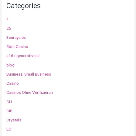
Categories
1
25
3enraya.es
5bet Casino
a16z generative ai
blog
Business, Small Business
Casino
Casinos Ohne Verifizierun
CH
CIB
Crystals
EC