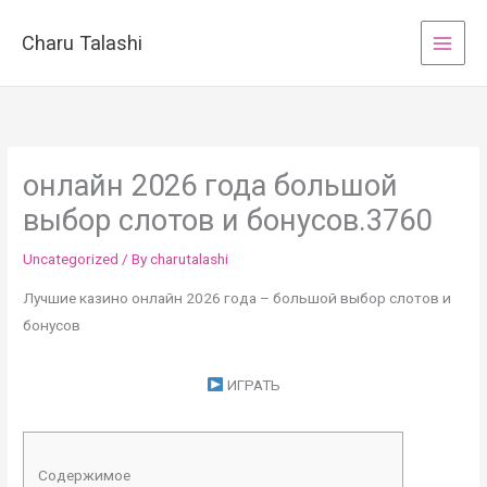
Skip
to
Charu Talashi
content
онлайн 2026 года большой
выбор слотов и бонусов.3760
Uncategorized
/ By
charutalashi
Лучшие казино онлайн 2026 года – большой выбор слотов и
бонусов
ИГРАТЬ
Содержимое