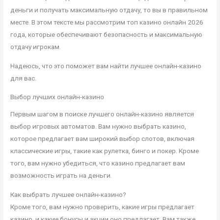
деньги и получать максимальную отдачу, то вы в правильном
месте. В этом тексте мы рассмотрим топ казино онлайн 2026
года, которые обеспечивают безопасность и максимальную
отдачу игрокам.
Надеюсь, что это поможет вам найти лучшее онлайн-казино
для вас.
Выбор лучших онлайн-казино
Первым шагом в поиске лучшего онлайн-казино является
выбор игровых автоматов. Вам нужно выбрать казино,
которое предлагает вам широкий выбор слотов, включая
классические игры, такие как рулетка, бинго и покер. Кроме
того, вам нужно убедиться, что казино предлагает вам
возможность играть на деньги.
Как выбрать лучшее онлайн-казино?
Кроме того, вам нужно проверить, какие игры предлагает
казино, и какие бонусы и акции оно предлагает. Вам также