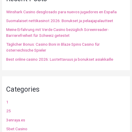
Winshark Casino desglosado para nuevos jugadores en España
Suomalaiset nettikasinot 2026: Bonukset ja pelaajapalautteet
Meine Erfahrung mit Verde Casino bezüglich Screenreader-
Barrierefreiheit für Schweiz getestet
Täglicher Bonus: Casino Boni in Blaze Spins Casino für
österreichische Spieler
Best online casino 2026: Luotettavuus ja bonukset asiakkaille
Categories
1
25
3enraya.es
5bet Casino