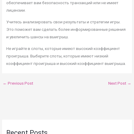
обеспечивает вам безопасность транзакций или не имеет
лицензии.
Учитесь анализировать свои результаты и стратегии игры.
Это поможет вам сделать более информированные решения
и увеличить шансы на выигрыш.
Не играйте в слоты, которые имеют высокий коэффициент
проигрыша. Выберите слоты, которые имеют низкий
коэффициент проигрыша и высокий коэффициент выигрыша.
←
Previous Post
Next Post
→
Recent Posts