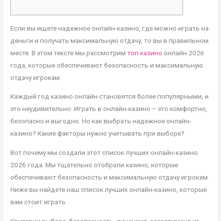
Если вы ищете надежное онлайн-казино, где можно играть на
деньги и получать максимальную отдачу, то вы в правильном
месте. В этом тексте мы рассмотрим
топ казино
онлайн 2026
года, которые обеспечивают безопасность и максимальную
отдачу игрокам.
Каждый год казино онлайн становятся более популярными, и
это неудивительно. Играть в онлайн-казино – это комфортно,
безопасно и выгодно. Но как выбрать надежное онлайн-
казино? Какие факторы нужно учитывать при выборе?
Вот почему мы создали этот список лучших онлайн-казино
2026 года. Мы тщательно отобрали казино, которые
обеспечивают безопасность и максимальную отдачу игрокам.
Ниже вы найдете наш список лучших онлайн-казино, которые
вам стоит играть.
Критерии выбора: безопасность, лицензия, ассортимент иг,