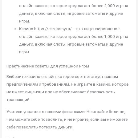
онлайн-казино, которое предлагает более 2,000 игр на
деньги, включая слоты, игровые автоматы и другие
игры.
Казино https://cardarmy.ru/ – это лицензированное
онлайн-казино, которое предлагает более 1,000 игр на
деньги, включая слоты, игровые автоматы и другие
игры.
Практические советы для успешной игры
Выберите казино онлайн, которое соответствует вашим
предпочтениям и требованиям. Не играйте в казино, которое
не имеет лицензии или не обеспечивает безопасность
транзакций.
Учитесь управлять вашими финансами. Не играйте больше,
чем можете себе позволить, и не играйте, если вы не можете
себе позволить потерять деньги.