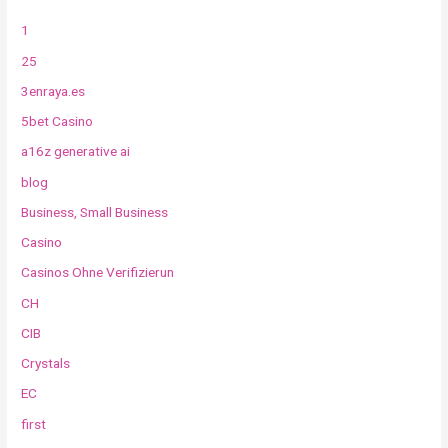
1
25
3enraya.es
5bet Casino
a16z generative ai
blog
Business, Small Business
Casino
Casinos Ohne Verifizierun
CH
CIB
Crystals
EC
first