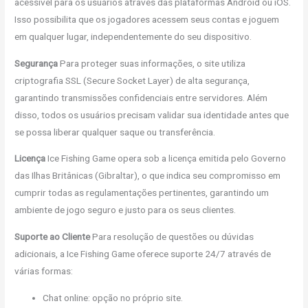
acessível para os usuários através das plataformas Android ou iOS.
Isso possibilita que os jogadores acessem seus contas e joguem
em qualquer lugar, independentemente do seu dispositivo.
Segurança
Para proteger suas informações, o site utiliza
criptografia SSL (Secure Socket Layer) de alta segurança,
garantindo transmissões confidenciais entre servidores. Além
disso, todos os usuários precisam validar sua identidade antes que
se possa liberar qualquer saque ou transferência.
Licença
Ice Fishing Game opera sob a licença emitida pelo Governo
das Ilhas Britânicas (Gibraltar), o que indica seu compromisso em
cumprir todas as regulamentações pertinentes, garantindo um
ambiente de jogo seguro e justo para os seus clientes.
Suporte ao Cliente
Para resolução de questões ou dúvidas
adicionais, a Ice Fishing Game oferece suporte 24/7 através de
várias formas:
Chat online: opção no próprio site.