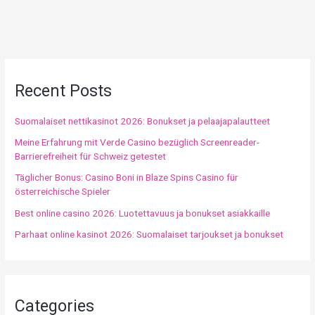
Recent Posts
Suomalaiset nettikasinot 2026: Bonukset ja pelaajapalautteet
Meine Erfahrung mit Verde Casino bezüglich Screenreader-
Barrierefreiheit für Schweiz getestet
Täglicher Bonus: Casino Boni in Blaze Spins Casino für
österreichische Spieler
Best online casino 2026: Luotettavuus ja bonukset asiakkaille
Parhaat online kasinot 2026: Suomalaiset tarjoukset ja bonukset
Categories