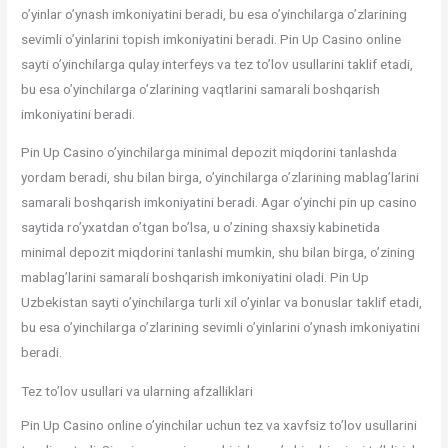
o’yinlar o’ynash imkoniyatini beradi, bu esa o’yinchilarga o’zlarining
sevimli o’yinlarini topish imkoniyatini beradi. Pin Up Casino online
sayti o’yinchilarga qulay interfeys va tez to’lov usullarini taklif etadi,
bu esa o’yinchilarga o’zlarining vaqtlarini samarali boshqarish
imkoniyatini beradi.
Pin Up Casino o’yinchilarga minimal depozit miqdorini tanlashda
yordam beradi, shu bilan birga, o’yinchilarga o’zlarining mablag’larini
samarali boshqarish imkoniyatini beradi. Agar o’yinchi pin up casino
saytida ro’yxatdan o’tgan bo’lsa, u o’zining shaxsiy kabinetida
minimal depozit miqdorini tanlashi mumkin, shu bilan birga, o’zining
mablag’larini samarali boshqarish imkoniyatini oladi. Pin Up
Uzbekistan sayti o’yinchilarga turli xil o’yinlar va bonuslar taklif etadi,
bu esa o’yinchilarga o’zlarining sevimli o’yinlarini o’ynash imkoniyatini
beradi.
Tez to’lov usullari va ularning afzalliklari
Pin Up Casino online o’yinchilar uchun tez va xavfsiz to’lov usullarini