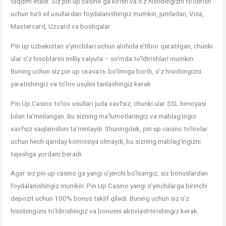
taqdim etadi. Siz pin up casino ga kirish va o’z hisobingizni to’ldirish
uchun turli xil usullardan foydalanishingiz mumkin, jumladan, Visa,
Mastercard, Uzcard va boshqalar.
Pin up uzbekistan o’yinchilari uchun alohida e’tibor qaratilgan, chunki
ular o’z hisoblarini milliy valyuta – so’mda to’ldirishlari mumkin.
Buning uchun siz pin up скачать bo’limiga borib, o’z hisobingizni
yaratishingiz va to’lov usulini tanlashingiz kerak.
Pin Up Casino to’lov usullari juda xavfsiz, chunki ular SSL himoyasi
bilan ta’minlangan. Bu sizning ma’lumotlaringiz va mablag’ingiz
xavfsiz saqlanishini ta’minlaydi. Shuningdek, pin up casino to’lovlar
uchun hech qanday komissiya olmaydi, bu sizning mablag’ingizni
tejashga yordam beradi.
Agar siz pin up casino ga yangi o’yinchi bo’lsangiz, siz bonuslardan
foydalanishingiz mumkin. Pin Up Casino yangi o’yinchilarga birinchi
depozit uchun 100% bonus taklif qiladi. Buning uchun siz o’z
hisobingizni to’ldirishingiz va bonusni aktivlashtirishingiz kerak.