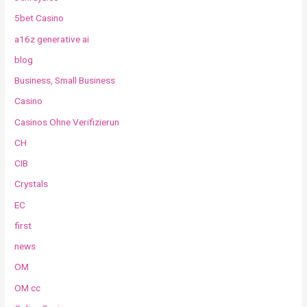
5bet Casino
a16z generative ai
blog
Business, Small Business
Casino
Casinos Ohne Verifizierun
CH
CIB
Crystals
EC
first
news
OM
OM cc