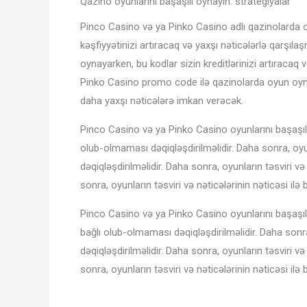
Qazino oyunlarını başaşılı oynayın: strategiyalar
Pinco Casino və ya Pinko Casino adlı qazinolarda o
kəşfiyyətinizi artıracaq və yaxşı nəticələrlə qarşı
oynayarken, bu kodlar sizin kreditlərinizi artıraca
Pinko Casino promo code ilə qazinolarda oyun oynay
daha yaxşı nəticələrə imkan verəcək.
Pinco Casino və ya Pinko Casino oyunlarını başaşılı o
olub-olmaması dəqiqləşdirilməlidir. Daha sonra, oyun
dəqiqləşdirilməlidir. Daha sonra, oyunların təsviri və
sonra, oyunların təsviri və nəticələrinin nəticəsi ilə
Pinco Casino və ya Pinko Casino oyunlarını başaşılı 
bağlı olub-olmaması dəqiqləşdirilməlidir. Daha sonra
dəqiqləşdirilməlidir. Daha sonra, oyunların təsviri və
sonra, oyunların təsviri və nəticələrinin nəticəsi ilə