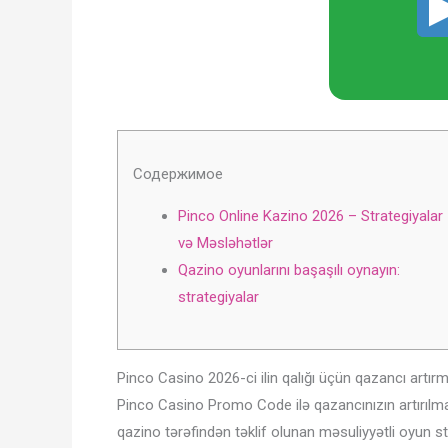
Содержимое
Pinco Online Kazino 2026 – Strategiyalar
və Məsləhətlər
Qazino oyunlarını başaşılı oynayın:
strategiyalar
Pinco Casino 2026-ci ilin qalığı üçün qazancı artırm
Pinco Casino Promo Code ilə qazancınızın artırılma
qazino tərəfindən təklif olunan məsuliyyətli oyun str