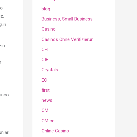
mo
blog
ız.
Business, Small Business
üçün
Casino
Casinos Ohne Verifizierun
zın
CH
CIB
n
Crystals
EC
first
Pinco
news
OM
OM cc
Online Casino
nları