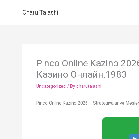
Skip
Charu Talashi
to
content
Pinco Online Kazino 2026
Казино Онлайн.1983
Uncategorized
/ By
charutalashi
Pinco Online Kazino 2026 – Strategiyalar və Məs