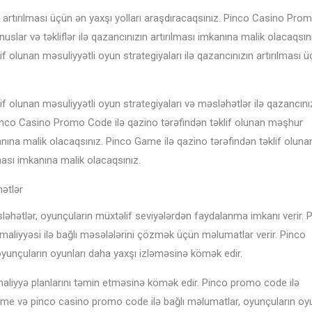
rtırılması üçün ən yaxşı yolları araşdıracaqsınız. Pinco Casino Pro
slar və təkliflər ilə qazancınızın artırılması imkanına malik olacaqsın
f olunan məsuliyyətli oyun strategiyaları ilə qazancınızın artırılması 
f olunan məsuliyyətli oyun strategiyaları və məsləhətlər ilə qazancını
. Pinco Casino Promo Code ilə qazino tərəfindən təklif olunan məşhur
mkanına malik olacaqsınız. Pinco Game ilə qazino tərəfindən təklif oluna
lması imkanına malik olacaqsınız.
ətlər
ləhətlər, oyunçuların müxtəlif seviyələrdən faydalanma imkanı verir. 
aliyyəsi ilə bağlı məsələlərini çözmək üçün məlumatlar verir. Pinco
yunçuların oyunları daha yaxşı izləməsinə kömək edir.
maliyyə planlarını təmin etməsinə kömək edir. Pinco promo code ilə
game və pinco casino promo code ilə bağlı məlumatlar, oyunçuların oyu