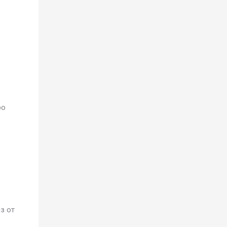
ро
е
з от