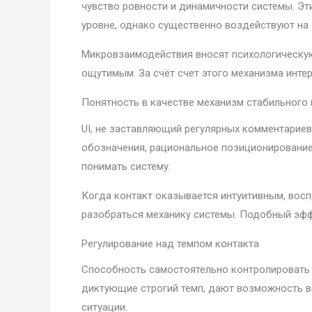
чувство ровности и динамичности системы. Эт
уровне, однако существенно воздействуют на 
Микровзаимодействия вносят психологическу
ощутимым. За счёт счет этого механизма инте
Понятность в качестве механизм стабильного
UI, не заставляющий регулярных комментариев
обозначения, рациональное позиционирование
понимать систему.
Когда контакт оказывается интуитивным, воспр
разобраться механику системы. Подобный эффе
Регулирование над темпом контакта
Способность самостоятельно контролировать 
диктующие строгий темп, дают возможность вн
ситуации.