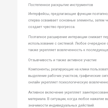
Постепенное раскрытие инструментов
Интерфейсы, предлагающие функции поэтапно
сперва осваивает основные элементы, затем ч
создает чувство прогресса.
Поэтапное расширение интеракции снижает п
использование с системой. Любое очередное 
также укрепляет вовлеченность к последующе
Отзывчивость и также активное участие
Компоненты, реагирующие на клики пользоват
выделение рабочих участков, графические си
онлайн укрепляет психологическую вовлеченн
Активное включение укрепляет заинтересованн
материала. В ситуации, когда любое нажатие 
значимости индивидуальных действий.