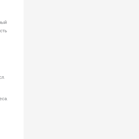
ный
сть
сл.
еса.