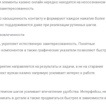
и элементы казино онлайн нередко находятся на неосознанном
заинтересованность.
ю насыщенность контакту и формируют каждое нажатие более
рес поддерживается даже при реализации рутинных шагов.
 вовлеченности
, укрепляет естественную заинтересованность. Понятные
 компонентов а также графические указатели позволяют быст
иятие направляется на результаты и задачи, а не на старания
кт вулкан казино напрямую усиливает интерес к работе.
темпом шагов усиливает впечатление удобства. Интерфейсы, н
икать в детали а также продвигаться быстрее в зависимости и