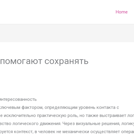
Home
 помогают сохранять
интересованность
 ключевым фактором, определяющим уровень контакта с
е исключительно практическую роль, но также выстраивает ло
увство логического движения. Через визуальные решения, логик
руется контекст, в человек не механически осуществляет опера