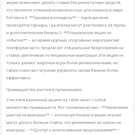
акции позволяют делать ставки без риска потери средств,
что является отличной возможностью для новинок в мире
беттинга.4. **Турниры и конкурсы** — периодически
проводятся турниры, где игроки могут участвовать за призы
и дополнительные бонусы.5. **Специальные акции на
события** — во время крупных спортивных мероприятий
платформа часто предлагает специальные предложения на
ставки, увеличивая потенциальные выигрыши.Эти акции не
только делают азартные игры более увлекательными, но
также помогают игрокам управлять своим банком более
эффективно.
Преимущества участия в промоакциях
Участие в различных акциях на 1xbet несет с собой
множество преимуществ. Вот основные из них:- **Увеличение
шансов на выигрыш** — используя бонусы и акции, игроки
могут делать больше ставок, что увеличивает их шансы на
выигрыш. – **Доступ к эксклюзивным предложениям** —