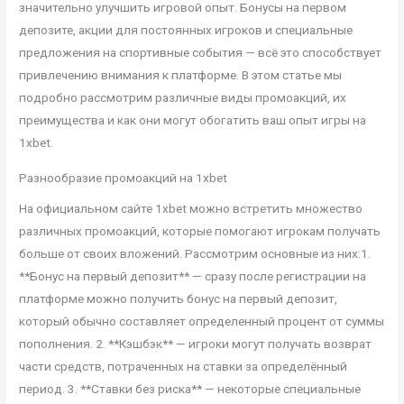
значительно улучшить игровой опыт. Бонусы на первом
депозите, акции для постоянных игроков и специальные
предложения на спортивные события — всё это способствует
привлечению внимания к платформе. В этом статье мы
подробно рассмотрим различные виды промоакций, их
преимущества и как они могут обогатить ваш опыт игры на
1xbet.
Разнообразие промоакций на 1xbet
На официальном сайте 1xbet можно встретить множество
различных промоакций, которые помогают игрокам получать
больше от своих вложений. Рассмотрим основные из них:1.
**Бонус на первый депозит** — сразу после регистрации на
платформе можно получить бонус на первый депозит,
который обычно составляет определенный процент от суммы
пополнения. 2. **Кэшбэк** — игроки могут получать возврат
части средств, потраченных на ставки за определённый
период. 3. **Ставки без риска** — некоторые специальные