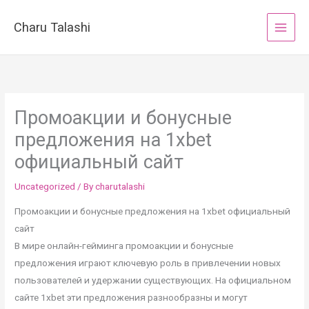
Skip
to
Charu Talashi
content
Промоакции и бонусные
предложения на 1xbet
официальный сайт
Uncategorized
/ By
charutalashi
Промоакции и бонусные предложения на 1xbet официальный
сайт
В мире онлайн-гейминга промоакции и бонусные
предложения играют ключевую роль в привлечении новых
пользователей и удержании существующих. На официальном
сайте 1xbet эти предложения разнообразны и могут