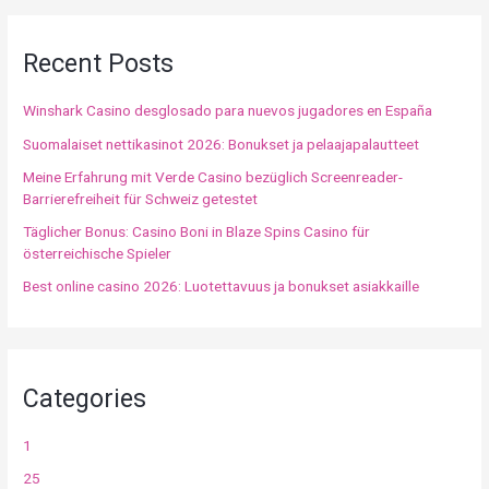
Recent Posts
Winshark Casino desglosado para nuevos jugadores en España
Suomalaiset nettikasinot 2026: Bonukset ja pelaajapalautteet
Meine Erfahrung mit Verde Casino bezüglich Screenreader-
Barrierefreiheit für Schweiz getestet
Täglicher Bonus: Casino Boni in Blaze Spins Casino für
österreichische Spieler
Best online casino 2026: Luotettavuus ja bonukset asiakkaille
Categories
1
25