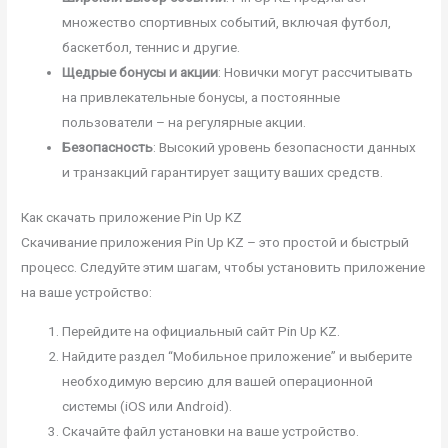
множество спортивных событий, включая футбол,
баскетбол, теннис и другие.
Щедрые бонусы и акции
: Новички могут рассчитывать
на привлекательные бонусы, а постоянные
пользователи – на регулярные акции.
Безопасность
: Высокий уровень безопасности данных
и транзакций гарантирует защиту ваших средств.
Как скачать приложение Pin Up KZ
Скачивание приложения Pin Up KZ – это простой и быстрый
процесс. Следуйте этим шагам, чтобы установить приложение
на ваше устройство:
Перейдите на официальный сайт Pin Up KZ.
Найдите раздел “Мобильное приложение” и выберите
необходимую версию для вашей операционной
системы (iOS или Android).
Скачайте файл установки на ваше устройство.