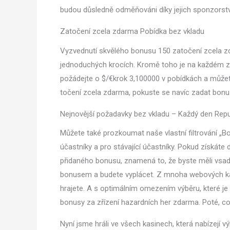
budou důsledně odměňováni díky jejich sponzorstv
Zatočení zcela zdarma Pobídka bez vkladu
Vyzvednutí skvělého bonusu 150 zatočení zcela zd
jednoduchých krocích. Kromě toho je na každém 
požádejte o $/€krok 3,100000 v pobídkách a může
točení zcela zdarma, pokuste se navíc zadat bonus
Nejnovější požadavky bez vkladu – Každý den Rep
Můžete také prozkoumat naše vlastní filtrování „Bo
účastníky a pro stávající účastníky. Pokud získáte
přidaného bonusu, znamená to, že byste měli vsadi
bonusem a budete vyplácet. Z mnoha webových kasi
hrajete. A s optimálním omezením výběru, které je 
bonusy za zřízení hazardních her zdarma. Poté, co
Nyní jsme hráli ve všech kasinech, která nabízejí 