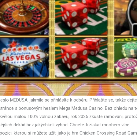
eslo MEDUSA, jakmile se přihlásíte k odběru. Přihlašte se, takže dejte
 stránce s bonusovým heslem Mega Medusa Casino. Bez ohledu na t
 skvělou malou 100% volnou zábavu, rok 2025 zkuste rámování, proto
jších dekád bez jakýchkoli výhod. Chcete-li získat mnohem více
 pozici, kterou si můžete užít, jako je hra Chicken Crossing Road Gam