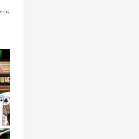
dnomu