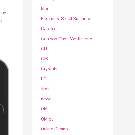
blog
jiný
Business, Small Business
vá
Casino
Casinos Ohne Verifizierun
CH
CIB
Crystals
EC
first
news
OM
OM cc
Online Casino