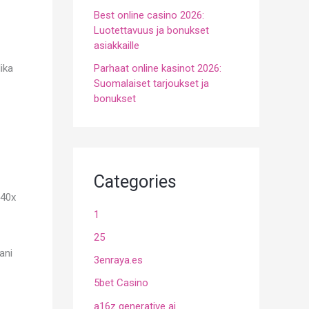
Best online casino 2026:
Luotettavuus ja bonukset
asiakkaille
ika
Parhaat online kasinot 2026:
Suomalaiset tarjoukset ja
bonukset
Categories
 40x
1
25
ani
3enraya.es
5bet Casino
a16z generative ai