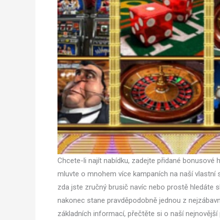
Chcete-li najít nabídku, zadejte přidané bonusové h
mluvte o mnohem více kampaních na naší vlastní
zda jste zručný brusič navíc nebo prostě hledáte
nakonec stane pravděpodobně jednou z nejzábavně
základních informací, přečtěte si o naší nejnovější