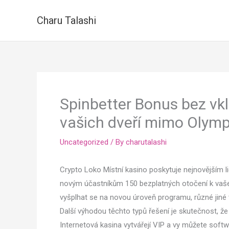
Skip
Charu Talashi
to
content
Spinbetter Bonus bez vk
vašich dveří mimo Olym
Uncategorized
/ By
charutalashi
Crypto Loko Místní kasino poskytuje nejnovějším 
novým účastníkům 150 bezplatných otočení k vašemu
vyšplhat se na novou úroveň programu, různé jiné 
Další výhodou těchto typů řešení je skutečnost, že
Internetová kasina vytvářejí VIP a vy můžete softw