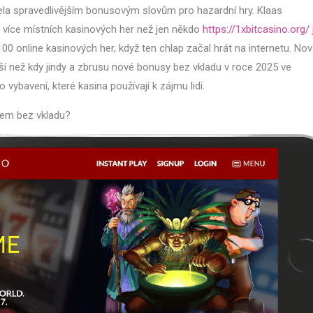
a spravedlivějším bonusovým slovům pro hazardní hry. Klaas
t více místních kasinových her než jen někdo
https://1xbitcasino.org/
 100 online kasinových her, když ten chlap začal hrát na internetu. No
í než kdy jindy a zbrusu nové bonusy bez vkladu v roce 2025 ve
vybavení, které kasina používají k zájmu lidí.
sem bez vkladu?