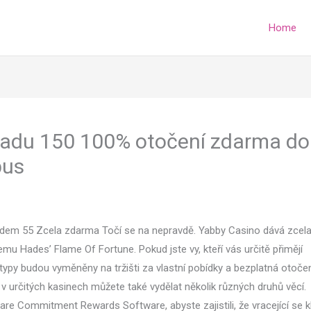
Home
ladu 150 100% otočení zdarma do
pus
lidem 55 Zcela zdarma Točí se na nepravdě. Yabby Casino dává zcel
 Hades’ Flame Of Fortune. Pokud jste vy, kteří vás určitě přimějí
typy budou vyměněny na tržišti za vlastní pobídky a bezplatná otočen
 v určitých kasinech můžete také vydělat několik různých druhů věcí.
are Commitment Rewards Software, abyste zajistili, že vracející se kl