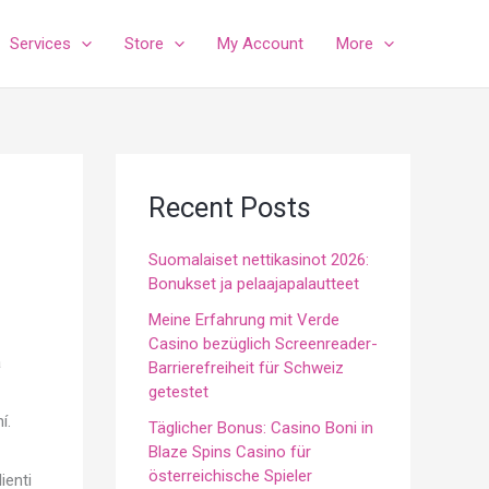
Services
Store
My Account
More
Recent Posts
Suomalaiset nettikasinot 2026:
Bonukset ja pelaajapalautteet
Meine Erfahrung mit Verde
Casino bezüglich Screenreader-
a
Barrierefreiheit für Schweiz
getestet
í.
Täglicher Bonus: Casino Boni in
Blaze Spins Casino für
österreichische Spieler
ienti