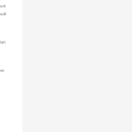
ные
рый
tan
ие.