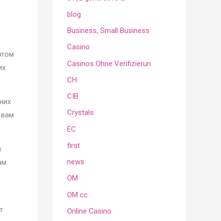
blog
Business, Small Business
Casino
этом
Casinos Ohne Verifizierun
их
CH
CIB
них
Crystals
 вам
EC
first
м
news
ам
OM
OM cc
т
Online Casino