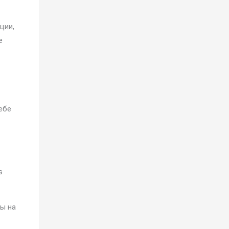
ции,
е
ебе
s
ры на