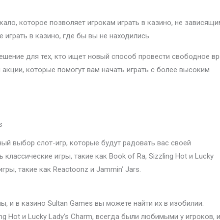
кало, которое позволяет игрокам играть в казино, не зависящи
 играть в казино, где бы вы не находились.
решение для тех, кто ищет новый способ провести свободное вр
 акции, которые помогут вам начать играть с более высоким
s
ный выбор слот-игр, которые будут радовать вас своей
классические игры, такие как Book of Ra, Sizzling Hot и Lucky
гры, такие как Reactoonz и Jammin’ Jars.
, и в казино Sultan Games вы можете найти их в изобилии.
ing Hot и Lucky Lady’s Charm, всегда были любимыми у игроков, и