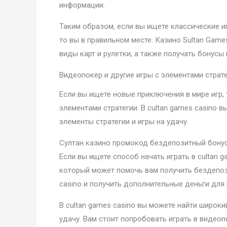
информации.
Таким образом, если вы ищете классические и
то вы в правильном месте. Казино Sultan Game
виды карт и рулетки, а также получать бонусы
Видеопокер и другие игры с элементами страт
Если вы ищете новые приключения в мире игр, 
элементами стратегии. В сultan games casino 
элементы стратегии и игры на удачу.
Султан казино промокод бездепозитный бону
Если вы ищете способ начать играть в сultan g
который может помочь вам получить бездепози
casino и получить дополнительные деньги для 
В сultan games casino вы можете найти широки
удачу. Вам стоит попробовать играть в видеопо