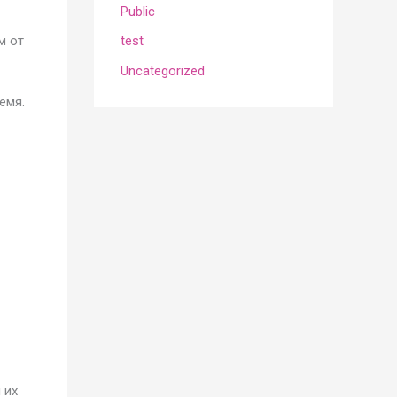
Public
м от
test
Uncategorized
емя.
 их