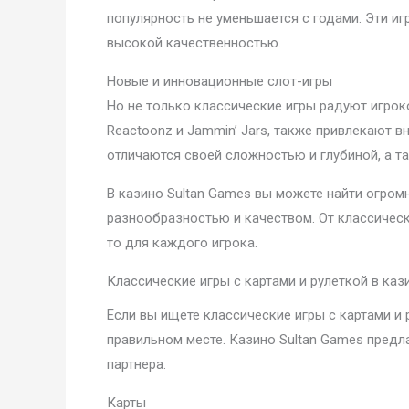
популярность не уменьшается с годами. Эти и
высокой качественностью.
Новые и инновационные слот-игры
Но не только классические игры радуют игроко
Reactoonz и Jammin’ Jars, также привлекают 
отличаются своей сложностью и глубиной, а т
В казино Sultan Games вы можете найти огром
разнообразностью и качеством. От классически
то для каждого игрока.
Классические игры с картами и рулеткой в каз
Если вы ищете классические игры с картами и 
правильном месте. Казино Sultan Games предл
партнера.
Карты