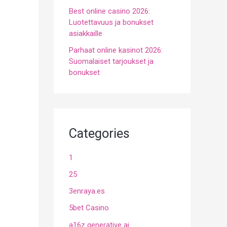
Best online casino 2026:
Luotettavuus ja bonukset
asiakkaille
Parhaat online kasinot 2026:
Suomalaiset tarjoukset ja
bonukset
Categories
1
25
3enraya.es
5bet Casino
a16z generative ai