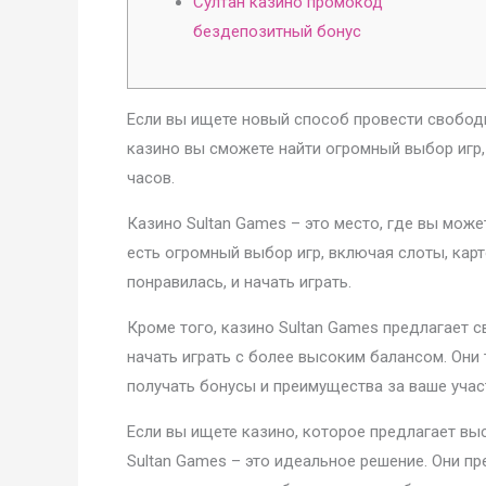
Султан казино промокод
бездепозитный бонус
Если вы ищете новый способ провести свободн
казино вы сможете найти огромный выбор игр,
часов.
Казино Sultan Games – это место, где вы може
есть огромный выбор игр, включая слоты, карт
понравилась, и начать играть.
Кроме того, казино Sultan Games предлагает 
начать играть с более высоким балансом. Они
получать бонусы и преимущества за ваше участ
Если вы ищете казино, которое предлагает выс
Sultan Games – это идеальное решение. Они п