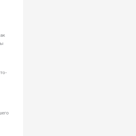
как
ры
что-
шего