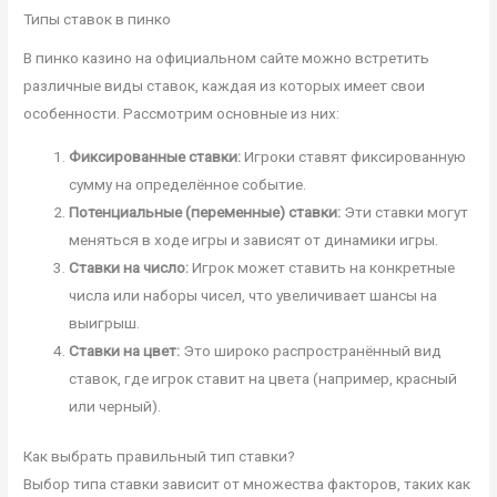
Типы ставок в пинко
В пинко казино на официальном сайте можно встретить
различные виды ставок, каждая из которых имеет свои
особенности. Рассмотрим основные из них:
Фиксированные ставки:
Игроки ставят фиксированную
сумму на определённое событие.
Потенциальные (переменные) ставки:
Эти ставки могут
меняться в ходе игры и зависят от динамики игры.
Ставки на число:
Игрок может ставить на конкретные
числа или наборы чисел, что увеличивает шансы на
выигрыш.
Ставки на цвет:
Это широко распространённый вид
ставок, где игрок ставит на цвета (например, красный
или черный).
Как выбрать правильный тип ставки?
Выбор типа ставки зависит от множества факторов, таких как