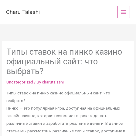
Skip
to
Charu Talashi
content
Типы ставок на пинко казино
официальный сайт: что
выбрать?
Uncategorized
/ By
charutalashi
Типы ставок на пинко казино официальный сайт: что
выбрать?
Пинко — это популярная игра, доступная на официальных
онлайн-казино, которая позволяет игрокам делать
различные ставки и заработать реальные деньги. В данной
статье мы рассмотрим различные типы ставок, доступные в