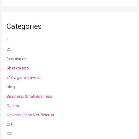
Categories
1
25
3enraya.es
5bet Casino
a16z generative ai
blog
Business, Small Business
Casino
Casinos Ohne Verifizierun
CH
CIB