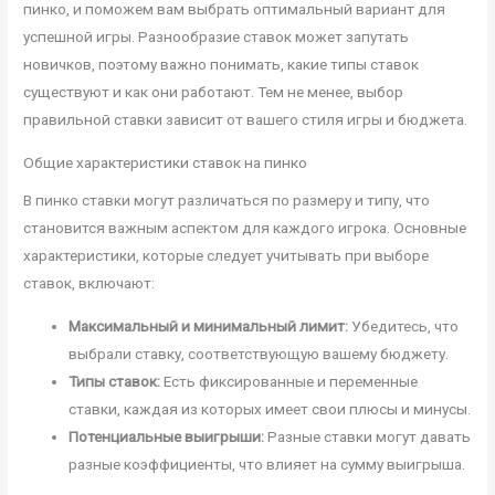
пинко, и поможем вам выбрать оптимальный вариант для
успешной игры. Разнообразие ставок может запутать
новичков, поэтому важно понимать, какие типы ставок
существуют и как они работают. Тем не менее, выбор
правильной ставки зависит от вашего стиля игры и бюджета.
Общие характеристики ставок на пинко
В пинко ставки могут различаться по размеру и типу, что
становится важным аспектом для каждого игрока. Основные
характеристики, которые следует учитывать при выборе
ставок, включают:
Максимальный и минимальный лимит:
Убедитесь, что
выбрали ставку, соответствующую вашему бюджету.
Типы ставок:
Есть фиксированные и переменные
ставки, каждая из которых имеет свои плюсы и минусы.
Потенциальные выигрыши:
Разные ставки могут давать
разные коэффициенты, что влияет на сумму выигрыша.