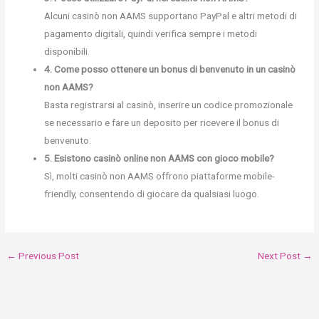
Alcuni casinò non AAMS supportano PayPal e altri metodi di
pagamento digitali, quindi verifica sempre i metodi
disponibili.
4. Come posso ottenere un bonus di benvenuto in un casinò
non AAMS?
Basta registrarsi al casinò, inserire un codice promozionale
se necessario e fare un deposito per ricevere il bonus di
benvenuto.
5. Esistono casinò online non AAMS con gioco mobile?
Sì, molti casinò non AAMS offrono piattaforme mobile-
friendly, consentendo di giocare da qualsiasi luogo.
←
Previous Post
Next Post
→