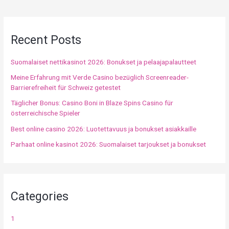
Recent Posts
Suomalaiset nettikasinot 2026: Bonukset ja pelaajapalautteet
Meine Erfahrung mit Verde Casino bezüglich Screenreader-
Barrierefreiheit für Schweiz getestet
Täglicher Bonus: Casino Boni in Blaze Spins Casino für
österreichische Spieler
Best online casino 2026: Luotettavuus ja bonukset asiakkaille
Parhaat online kasinot 2026: Suomalaiset tarjoukset ja bonukset
Categories
1