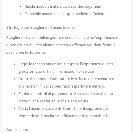
Rischi associati alla sicurezza dei pagamenti
Possibile assenza di supporto clienti efficiente
Strategie per Scegliere il Casinò Ideale
Scegliere il casinò online giusto è essenziale per un’esperienza di
gioco ottimale. Ecco alcune strategie efficaci per identificare il
casinò perfetto per te:
Leggi le recensioni online: Scoprire l’esperienza di altri
giocatori può offrirti informazioni preziose.
Controlla i bonus: Comparare le offerte di benvenuto e
promozioni in corso può farti risparmiare denaro.
Esplora i metodi di pagamento: Assicurati che ci siano
opzioni che preferisci e che siano sicure.
Testa l’assistenza clienti: Contattare il supporto per
domande può rivelarne l’efficienza e la disponibilità.
Conclusione