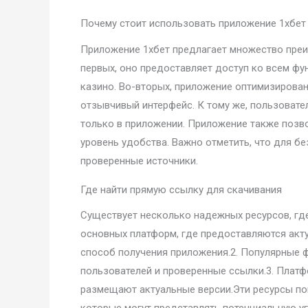
Почему стоит использовать приложение 1хбет 
Приложение 1хбет предлагает множество преи
первых, оно предоставляет доступ ко всем фу
казино. Во-вторых, приложение оптимизирован
отзывчивый интерфейс. К тому же, пользовате
только в приложении. Приложение также позво
уровень удобства. Важно отметить, что для б
проверенные источники.
Где найти прямую ссылку для скачивания
Существует несколько надежных ресурсов, где
основных платформ, где предоставляются акт
способ получения приложения.2. Популярные ф
пользователей и проверенные ссылки.3. Платфо
размещают актуальные версии.Эти ресурсы по