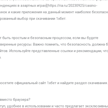
денциях в азартных играх](https://ria.ru/20230925/casino-
рынок и какие приложения на данный момент наиболее безопасн
рованный выбор при скачивании 1хбет.
ет быть простым и безопасным процессом, если вы будете
веренные ресурсы. Важно помнить, что безопасность должна 
айтов. Используйте представленные ссылки и рекомендации, ч
.
посетите официальный сайт 1хбет и найдите раздел скачивания.
 вместо браузера?
уп, удобнее в использовании и часто предлагает эксклюзивн