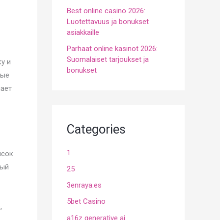
Best online casino 2026:
Luotettavuus ja bonukset
asiakkaille
-
Parhaat online kasinot 2026:
Suomalaiset tarjoukset ja
у и
bonukset
ные
шает
Categories
1
исок
ный
25
3enraya.es
5bet Casino
,
a16z generative ai