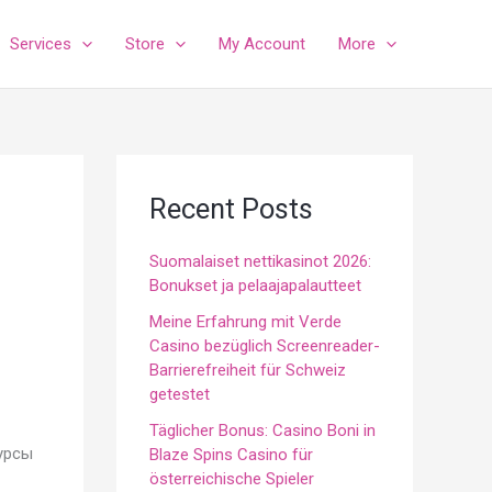
Services
Store
My Account
More
Recent Posts
Suomalaiset nettikasinot 2026:
Bonukset ja pelaajapalautteet
Meine Erfahrung mit Verde
Casino bezüglich Screenreader-
Barrierefreiheit für Schweiz
getestet
Täglicher Bonus: Casino Boni in
урсы
Blaze Spins Casino für
österreichische Spieler