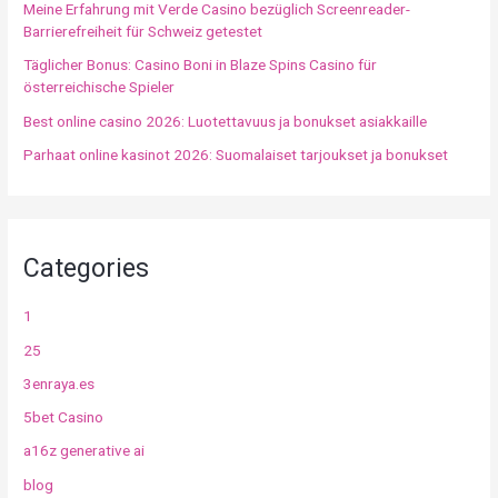
Meine Erfahrung mit Verde Casino bezüglich Screenreader-
Barrierefreiheit für Schweiz getestet
Täglicher Bonus: Casino Boni in Blaze Spins Casino für
österreichische Spieler
Best online casino 2026: Luotettavuus ja bonukset asiakkaille
Parhaat online kasinot 2026: Suomalaiset tarjoukset ja bonukset
Categories
1
25
3enraya.es
5bet Casino
a16z generative ai
blog