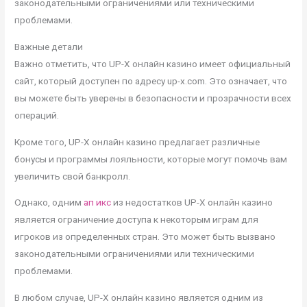
законодательными ограничениями или техническими
проблемами.
Важные детали
Важно отметить, что UP-X онлайн казино имеет официальный
сайт, который доступен по адресу up-x.com. Это означает, что
вы можете быть уверены в безопасности и прозрачности всех
операций.
Кроме того, UP-X онлайн казино предлагает различные
бонусы и программы лояльности, которые могут помочь вам
увеличить свой банкролл.
Однако, одним
ап икс
из недостатков UP-X онлайн казино
является ограничение доступа к некоторым играм для
игроков из определенных стран. Это может быть вызвано
законодательными ограничениями или техническими
проблемами.
В любом случае, UP-X онлайн казино является одним из