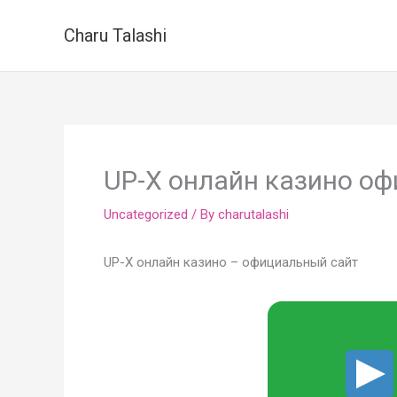
Skip
Charu Talashi
to
content
UP-X онлайн казино о
Uncategorized
/ By
charutalashi
UP-X онлайн казино – официальный сайт