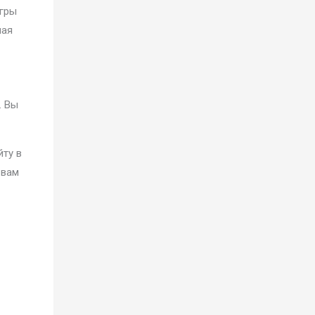
игры
чая
. Вы
йту в
 вам