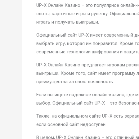
UP-X Онлайн Казино – это популярное онлайн-
слоты, карточные игры и рулетку. Официальны
играть и получать выигрыши.
Официальный сайт UP-X имеет современный диз
выбрать игру, которая им понравится. Кроме т
современные технологии шифрования и защит
UP-X Онлайн Казино предлагает игрокам разли
выигрыши. Кроме того, сайт имеет программу 
преимущества за свою лояльность.
Если вы ищете надежное онлайн-казино, где м
выбор. Официальный сайт UP-X – это безопасн
Также, на официальном сайте UP-X есть зерка
если основной сайт недоступен.
В целом, UP-X Онлайн Казино – это отличный 