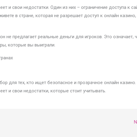
еет и свои недостатки. Один из них – ограничение доступа к са
живете в стране, которая не разрешает доступ к онлайн казино,
он не предлагает реальные деньги для игроков. Это означает, 
гры, которые вы выиграли.
транах
бор для тех, кто ищет безопасное и прозрачное онлайн казино.
меет и свои недостатки, которые стоит учитывать.
N