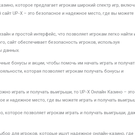
казино, которое предлагает игрокам широкий спектр игр, включ
й сайт UP-X – это безопасное и надежное место, где вы можете
айн и простой интерфейс, что позволяет игрокам легко найти 
ого, сайт обеспечивает безопасность игроков, используя
ы данных.
чные бонусы и акции, чтобы помочь им начать играть и получат
лояльности, которая позволяет игрокам получать бонусы и
ожно играть и получать выигрыши, то UP-X Онлайн Казино – это
ое и надежное место, где вы можете играть и получать выигры
ло, которое позволяет игрокам играть и получать выигрыши, да
выбор для игроков, которые ищут надежное онлайн-казино, где