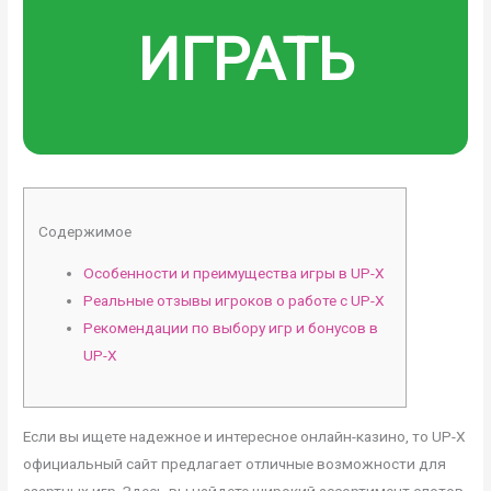
ИГРАТЬ
Содержимое
Особенности и преимущества игры в UP-X
Реальные отзывы игроков о работе с UP-X
Рекомендации по выбору игр и бонусов в
UP-X
Если вы ищете надежное и интересное онлайн-казино, то UP-X
официальный сайт предлагает отличные возможности для
азартных игр. Здесь вы найдете широкий ассортимент слотов,