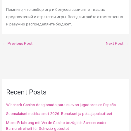
Помните, что выбор игр и бонусов зависит от ваших
предпочтений и стратегии игры. Всегда играйте ответственно
и разумно распределяйте бюджет.
←
Previous Post
Next Post
→
Recent Posts
Winshark Casino desglosado para nuevos jugadores en España
Suomalaiset nettikasinot 2026: Bonukset ja pelaajapalautteet
Meine Erfahrung mit Verde Casino bezüglich Screenreader-
Barrierefreiheit für Schweiz getestet