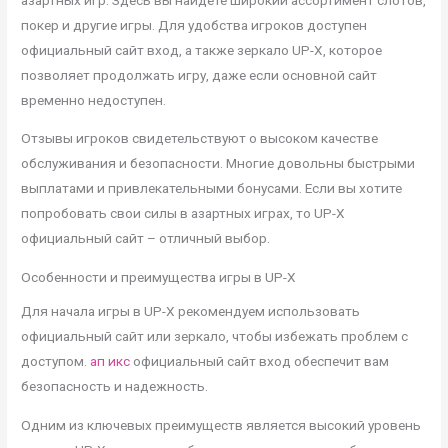
покер и другие игры. Для удобства игроков доступен
официальный сайт вход, а также зеркало UP-X, которое
позволяет продолжать игру, даже если основной сайт
временно недоступен.
Отзывы игроков свидетельствуют о высоком качестве
обслуживания и безопасности. Многие довольны быстрыми
выплатами и привлекательными бонусами. Если вы хотите
попробовать свои силы в азартных играх, то UP-X
официальный сайт – отличный выбор.
Особенности и преимущества игры в UP-X
Для начала игры в UP-X рекомендуем использовать
официальный сайт или зеркало, чтобы избежать проблем с
доступом.
ап икс
официальный сайт вход обеспечит вам
безопасность и надежность.
Одним из ключевых преимуществ является высокий уровень